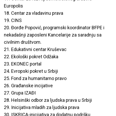
Europolis
18. Centar za vladavinu prava
19. CINS
20. Đorđe Popović, programski koordinator BFPE i
nekadašnji zaposleni Kancelarije za saradnju sa
civilnim društvom.
21. Edukativni centar Kruševac
22. Ekološki pokret Odžaka
23. EKONEC portal
24. Evropski pokret u Srbiji
25. Fond za humanitarno pravo
26. Građanske incijative
27. Grupa IZAĐI
28. Helsinški odbor za ljudska prava u Srbiji
29. Inicijativa mladih za ljudska prava
30. ISKRICA-inicijativa za dodatnu podršku