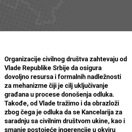
Organizacije civilnog društva zahtevaju od
Vlade Republike Srbije da osigura
dovoljno resursa i formalnih nadležnosti
za mehanizme čiji je cilj uključivanje
građana u procese donošenja odluka.
Takođe, od Vlade tražimo i da obrazloži
zbog čega je odluka da se Kancelarija za
saradnju sa civilnim društvom ukine, kao i
smanje postojeće ingerencije u okviru