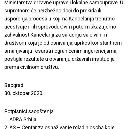
Ministarstva državne uprave i lokalne samouprave. U
suprotnom će neizbežno doći do prekida ili
usporenja procesa u kojima Kancelarija trenutno
učestvuje ili ih sprovodi. Ovim putem iskazujemo
zahvalnost Kancelariji za saradnju sa civilnim
društvom koja je od osnivanja, uprkos konstantnom
smanjivanju resursa i ograničenim ingerencijama,
postigla rezultate u otvaranju državnih institucija
prema civilnom društvu.
Beograd
30. oktobar 2020.
Potpisnici saopštenja:
1. ADRA Srbija
2. AS – Centar za osnaživanje mladih osoba koje