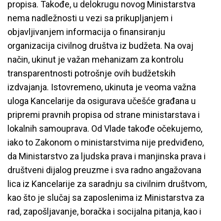
propisa. Takođe, u delokrugu novog Ministarstva
nema nadležnosti u vezi sa prikupljanjem i
objavljivanjem informacija o finansiranju
organizacija civilnog društva iz budžeta. Na ovaj
način, ukinut je važan mehanizam za kontrolu
transparentnosti potrošnje ovih budžetskih
izdvajanja. Istovremeno, ukinuta je veoma važna
uloga Kancelarije da osigurava učešće građana u
pripremi pravnih propisa od strane ministarstava i
lokalnih samouprava. Od Vlade takođe očekujemo,
iako to Zakonom o ministarstvima nije predviđeno,
da Ministarstvo za ljudska prava i manjinska prava i
društveni dijalog preuzme i sva radno angažovana
lica iz Kancelarije za saradnju sa civilnim društvom,
kao što je slučaj sa zaposlenima iz Ministarstva za
rad, zapošljavanje, boračka i socijalna pitanja, kao i