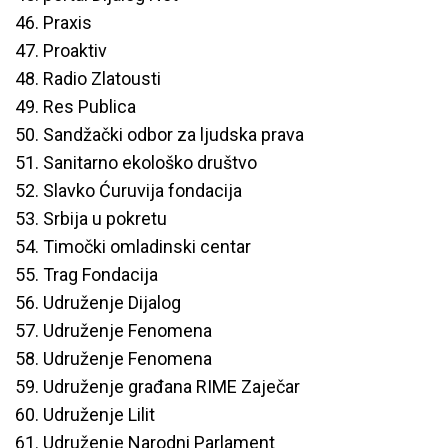
46. Praxis
47. Proaktiv
48. Radio Zlatousti
49. Res Publica
50. Sandžački odbor za ljudska prava
51. Sanitarno ekološko društvo
52. Slavko Ćuruvija fondacija
53. Srbija u pokretu
54. Timočki omladinski centar
55. Trag Fondacija
56. Udruženje Dijalog
57. Udruženje Fenomena
58. Udruženje Fenomena
59. Udruženje građana RIME Zaječar
60. Udruženje Lilit
61. Udruženje Narodni Parlament