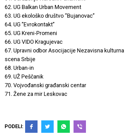
62. UG Balkan Urban Movement
63. UG ekološko društvo “Bujanovac”
64. UG ”Evrokontakt”
65. UG Kreni-Promeni
66. UG VIDO Kragujevac
67. Upravni odbor Asocijacije Nezavisna kulturna
scena Srbije
68. Urban-in
69. UŽ Peščanik
70. Vojvođanski građanski centar
71. Žene za mir Leskovac
PODELI: