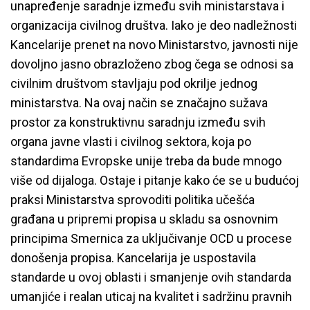
unapređenje saradnje između svih ministarstava i
organizacija civilnog društva. Iako je deo nadležnosti
Kancelarije prenet na novo Ministarstvo, javnosti nije
dovoljno jasno obrazloženo zbog čega se odnosi sa
civilnim društvom stavljaju pod okrilje jednog
ministarstva. Na ovaj način se značajno sužava
prostor za konstruktivnu saradnju između svih
organa javne vlasti i civilnog sektora, koja po
standardima Evropske unije treba da bude mnogo
više od dijaloga. Ostaje i pitanje kako će se u budućoj
praksi Ministarstva sprovoditi politika učešća
građana u pripremi propisa u skladu sa osnovnim
principima Smernica za uključivanje OCD u procese
donošenja propisa. Kancelarija je uspostavila
standarde u ovoj oblasti i smanjenje ovih standarda
umanjiće i realan uticaj na kvalitet i sadržinu pravnih