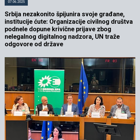
07.06.2025
Srbija nezakonito špijunira svoje građane,
institucije ćute: Organizacije civilnog društva
podnele dopune krivične prijave zbog
nelegalnog digitalnog nadzora, UN traže
odgovore od države