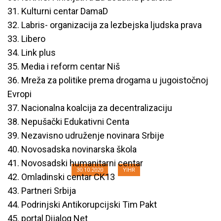
31. Kulturni centar DamaD
32. Labris- organizacija za lezbejska ljudska prava
33. Libero
34. Link plus
35. Media i reform centar Niš
36. Mreža za politike prema drogama u jugoistočnoj
Evropi
Civilno društvo zabrinuto zbog
37. Nacionalna koalcija za decentralizaciju
38. Nepušački Edukativni Centa
ukidanja Kancelarije za saradnju
39. Nezavisno udruženje novinara Srbije
sa civilnim društvom
40. Novosadska novinarska škola
41. Novosadski humanitarni centar
30.10.2020
YIHR
42. Omladinski centar CK13
43. Partneri Srbija
44. Podrinjski Antikorupcijski Tim Pakt
45. portal Dijalog Net