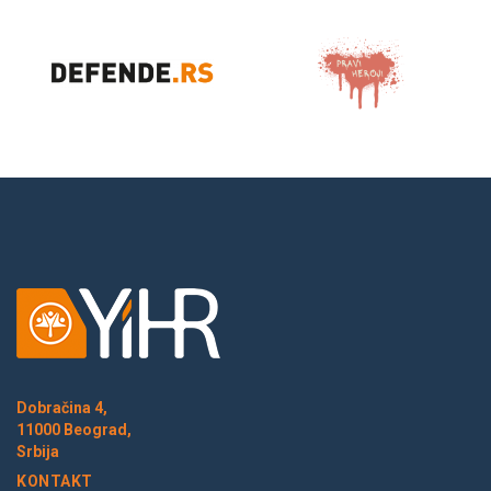
Dobračina 4,
11000 Beograd,
Srbija
KONTAKT