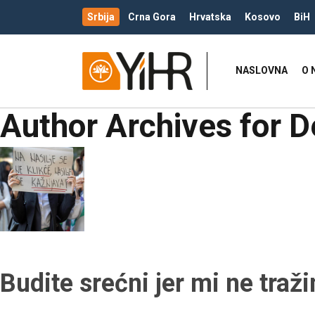
Srbija
Crna Gora
Hrvatska
Kosovo
BiH
NASLOVNA
O 
Author Archives for D
Budite srećni jer mi ne tra