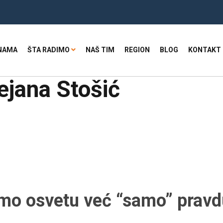
NAMA
ŠTA RADIMO
NAŠ TIM
REGION
BLOG
KONTAKT
ejana Stošić
žimo osvetu već “samo” pravd