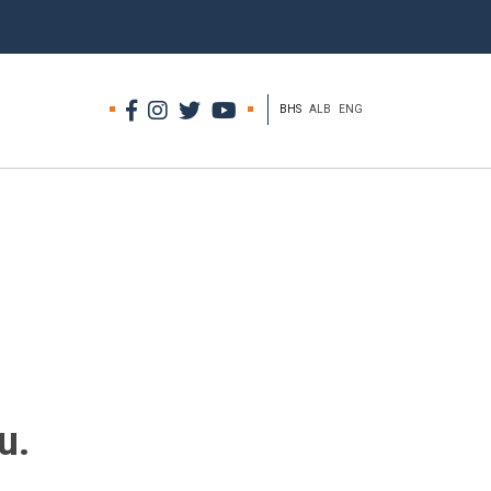
BHS
ALB
ENG
u.