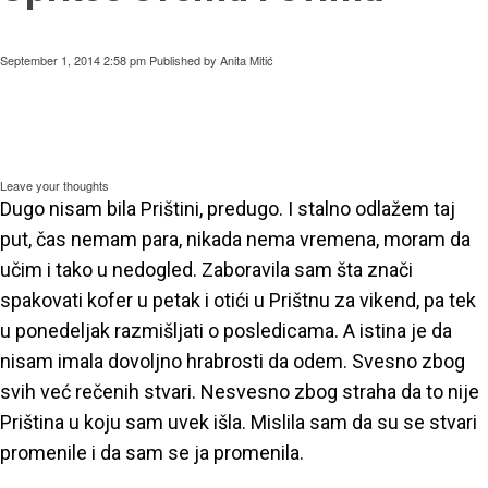
September 1, 2014 2:58 pm
Published by
Anita Mitić
Leave your thoughts
Dugo nisam bila Prištini, predugo. I stalno odlažem taj
put, čas nemam para, nikada nema vremena, moram da
učim i tako u nedogled. Zaboravila sam šta znači
spakovati kofer u petak i otići u Prištnu za vikend, pa tek
u ponedeljak razmišljati o posledicama. A istina je da
nisam imala dovoljno hrabrosti da odem. Svesno zbog
svih već rečenih stvari. Nesvesno zbog straha da to nije
Priština u koju sam uvek išla. Mislila sam da su se stvari
promenile i da sam se ja promenila.