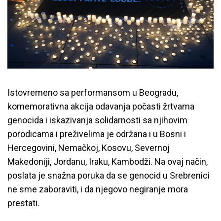
Istovremeno sa performansom u Beogradu,
komemorativna akcija odavanja počasti žrtvama
genocida i iskazivanja solidarnosti sa njihovim
porodicama i preživelima je održana i u Bosni i
Hercegovini, Nemačkoj, Kosovu, Severnoj
Makedoniji, Jordanu, Iraku, Kambodži. Na ovaj način,
poslata je snažna poruka da se genocid u Srebrenici
ne sme zaboraviti, i da njegovo negiranje mora
prestati.