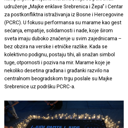
udruženje „Majke enklave Srebrenica i Žepa” i Centar
za postkonfliktna istraživanja iz Bosne i Hercegovine
(PCRC). U fokusu performansa su marame kao gest
sećanja, empatije, solidarnosti i nade, koje širom
sveta imaju duboko značenje u svim zajednicama –
bez obzira na verske i etničke razlike. Kada se
kolektivno podignu, postaju tihi, ali snažan simbol
tuge, otpornosti i poziva na mir. Marame koje je
nekoliko desetina građana i građanki razvilo na
centralnom beogradskom trgu poslale su Majke
Srebrenice uz podršku PCRC-a.