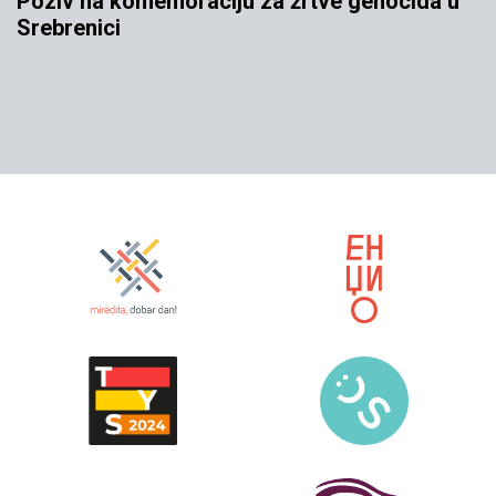
Poziv na komemoraciju za žrtve genocida u
Srebrenici