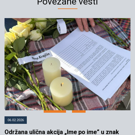
Povezane vesti
Artivističkim performansom
„Majčina marama” u Beogradu
obeležen Međunarodni dan
sećanja na žrtve genocida u
Srebrenici
12.07.2025
YIHR
06.02.2026
Održana ulična akcija „Ime po ime” u znak