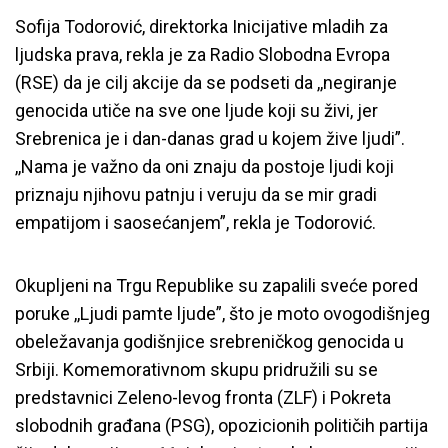
Sofija Todorović, direktorka Inicijative mladih za
ljudska prava, rekla je za Radio Slobodna Evropa
(RSE) da je cilj akcije da se podseti da ,,negiranje
genocida utiče na sve one ljude koji su živi, jer
Srebrenica je i dan-danas grad u kojem žive ljudi”.
,,Nama je važno da oni znaju da postoje ljudi koji
priznaju njihovu patnju i veruju da se mir gradi
empatijom i saosećanjem”, rekla je Todorović.
Okupljeni na Trgu Republike su zapalili sveće pored
poruke ,,Ljudi pamte ljude”, što je moto ovogodišnjeg
obeležavanja godišnjice srebreničkog genocida u
Srbiji. Komemorativnom skupu pridružili su se
predstavnici Zeleno-levog fronta (ZLF) i Pokreta
slobodnih građana (PSG), opozicionih političih partija