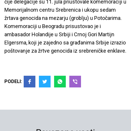
čije delegacije su 11. jula priustovale komemoraciji u
Memorijalnom centru Srebrenica i ukopu sedam
žrtava genocida na mezarju (groblju) u Potočarima.
Komemoraciji u Beogradu prisustovao je i
ambasador Holandije u Srbiji i Crnoj Gori Martijn
Elgersma, koji je zajedno sa građanima Srbije izrazio
poštovanje za žrtve genocida iz srebreničke enklave.
PODELI: