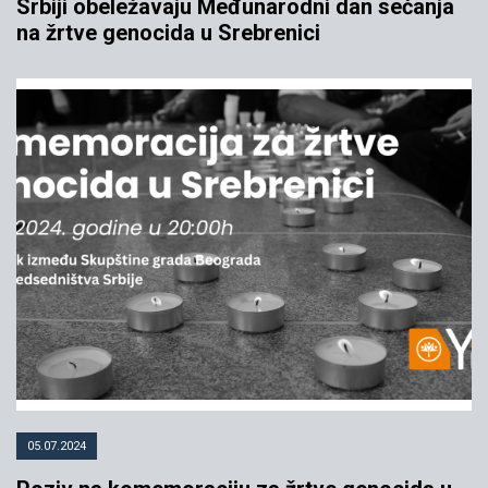
Srbiji obeležavaju Međunarodni dan sećanja
na žrtve genocida u Srebrenici
05.07.2024