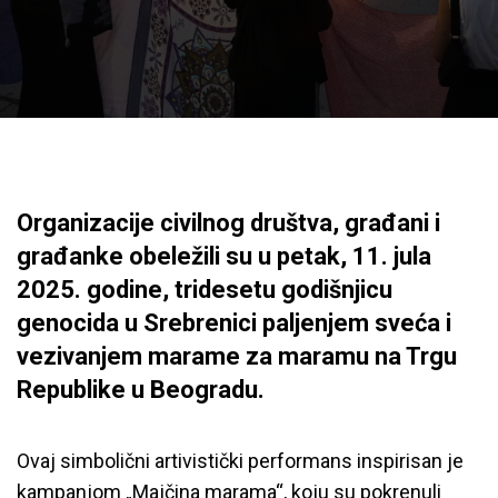
Organizacije civilnog društva, građani i
građanke obeležili su u petak, 11. jula
2025. godine, tridesetu godišnjicu
genocida u Srebrenici paljenjem sveća i
vezivanjem marame za maramu na Trgu
Republike u Beogradu.
Ovaj simbolični artivistički performans inspirisan je
kampanjom „Majčina marama“, koju su pokrenuli