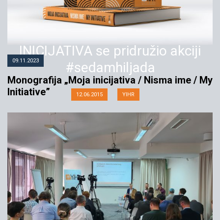
Aktivistički pokret MOJA
INICIJATIVA se pridružio akciji
09.11.2023
#sedamhiljada
Monografija „Moja inicijativa / Nisma ime / My
Initiative”
12.06.2015
YIHR