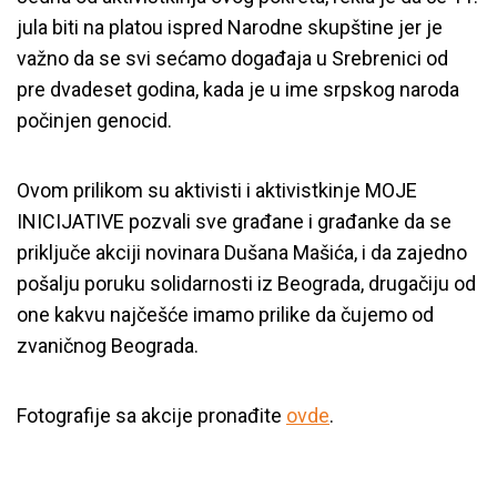
jula biti na platou ispred Narodne skupštine jer je
važno da se svi sećamo događaja u Srebrenici od
pre dvadeset godina, kada je u ime srpskog naroda
počinjen genocid.
Ovom prilikom su aktivisti i aktivistkinje MOJE
INICIJATIVE pozvali sve građane i građanke da se
priključe akciji novinara Dušana Mašića, i da zajedno
pošalju poruku solidarnosti iz Beograda, drugačiju od
one kakvu najčešće imamo prilike da čujemo od
zvaničnog Beograda.
Fotografije sa akcije pronađite
ovde
.