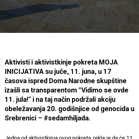
Aktivisti i aktivistkinje pokreta MOJA
INICIJATIVA su juče, 11. juna, u 17
časova ispred Doma Narodne skupštine
izašli sa transparentom “Vidimo se ovde
11. jula!” i na taj način podržali akciju
obeležavanja 20. godišnjice od genocida u
Srebrenici – #sedamhiljada.
Jedna od aktivistkinja ovog pokreta, rekla je da će 11.