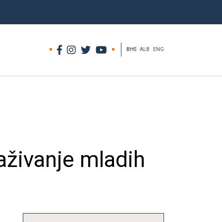
BHS
ALB
ENG
aživanje mladih
u