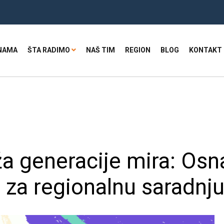
NAMA
ŠTA RADIMO
NAŠ TIM
REGION
BLOG
KONTAKT
ža generacije mira: Osn
a za regionalnu saradnj