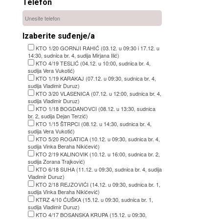
Telefon
Izaberite suđenje/a
KTO 1/20 GORNJI RAHIĆ (03.12. u 09:30 i 17.12. u
14:30, sudnica br. 4, sudija Mirjana Ilić)
KTO 4/19 TESLIĆ (04.12. u 10:00, sudnica br. 4,
sudija Vera Vukotić)
KTO 1/19 KARAKAJ (07.12. u 09:30, sudnica br. 4,
sudija Vladimir Duruz)
KTO 3/20 VLASENICA (07.12. u 12:00, sudnica br. 4,
sudija Vladimir Duruz)
KTO 1/18 BOGDANOVCI (08.12. u 13:30, sudnica
br. 2, sudija Dejan Terzić)
KTO 1/15 ŠTRPCI (08.12. u 14:30, sudnica br. 4,
sudija Vera Vukotić)
KTO 5/20 ROGATICA (10.12. u 09:30, sudnica br. 4,
sudija Vinka Beraha Nikićević)
KTO 2/19 KALINOVIK (10.12. u 16:00, sudnica br. 2,
sudija Zorana Trajković)
KTO 6/18 SUHA (11.12. u 09:30, sudnica br. 4, sudija
Vladimir Duruz)
KTO 2/18 REJZOVIĆI (14.12. u 09:30, sudnica br. 1,
sudija Vinka Beraha Nikićević)
KTRZ 4/10 ĆUŠKA (15.12. u 09:30, sudnica br. 1,
sudija Vladimir Duruz)
KTO 4/17 BOSANSKA KRUPA (15.12. u 09:30,