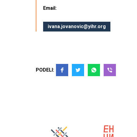
Email:
ivana.jovanovic@yihr.org
PODELI: