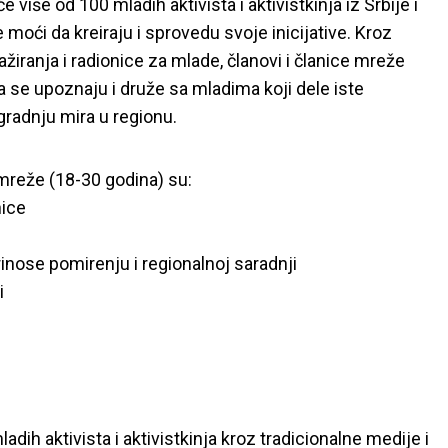
više od 100 mladih aktivista i aktivistkinja iz Srbije i
moći da kreiraju i sprovedu svoje inicijative. Kroz
ažiranja i radionice za mlade, članovi i članice mreže
a se upoznaju i druže sa mladima koji dele iste
gradnju mira u regionu.
mreže (18-30 godina) su:
nice
inose pomirenju i regionalnoj saradnji
i
adih aktivista i aktivistkinja kroz tradicionalne medije i