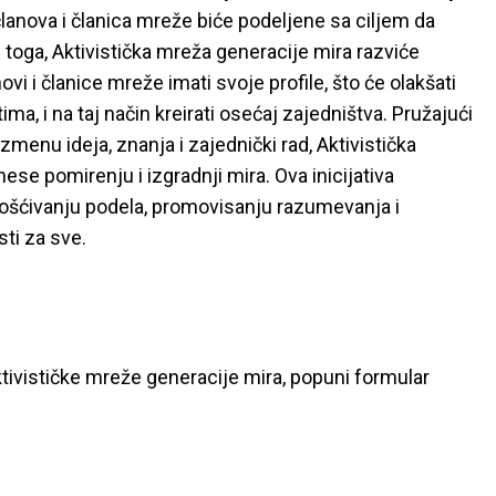
članova i članica mreže biće podeljene sa ciljem da
 toga, Aktivistička mreža generacije mira razviće
vi i članice mreže imati svoje profile, što će olakšati
ma, i na taj način kreirati osećaj zajedništva. Pružajući
menu ideja, znanja i zajednički rad, Aktivistička
ese pomirenju i izgradnji mira. Ova inicijativa
ošćivanju podela, promovisanju razumevanja i
sti za sve.
Aktivističke mreže generacije mira, popuni formular