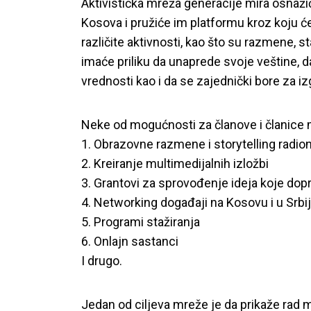
Aktivistička mreža generacije mira osnažiće 
Kosova i pružiće im platformu kroz koju će 
različite aktivnosti, kao što su razmene, st
imaće priliku da unaprede svoje veštine, d
vrednosti kao i da se zajednički bore za iz
Neke od mogućnosti za članove i članice 
1. Obrazovne razmene i storytelling radio
2. Kreiranje multimedijalnih izložbi
3. Grantovi za sprovođenje ideja koje dopr
4. Networking događaji na Kosovu i u Srbij
5. Programi stažiranja
6. Onlajn sastanci
I drugo.
Jedan od ciljeva mreže je da prikaže rad ml