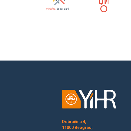
Dobračina 4,
11000 Beograd,