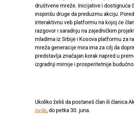
društvene mreže. Inicijative i dostignuća 
inspirišu druge da preduzmu akciju. Pored
interaktivnu veb platformu na kojoj će člano
razgovor i saradnju na zajedničkim projekti
mladima iz Srbije i Kosova platformu za raz
mreža generacije mira ima za cilj da doprin
predstavlja značajan korak napred u prem
izgradnji mirnije i prosperitetnije budućno
Ukoliko želiš da postaneš član ili članica 
ovde
, do petka 30. juna.