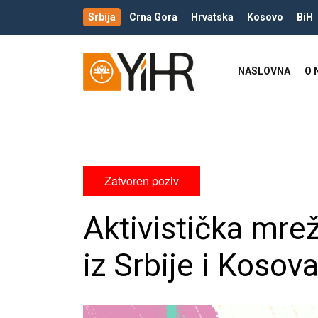
Srbija
Crna Gora
Hrvatska
Kosovo
BiH
NASLOVNA
O 
Zatvoren poziv
Aktivistička mre
iz Srbije i Kosov