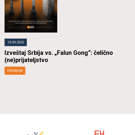
10.09.2025
Izveštaj Srbija vs. „Falun Gong”: čelično
(ne)prijateljstvo
Detaljnije