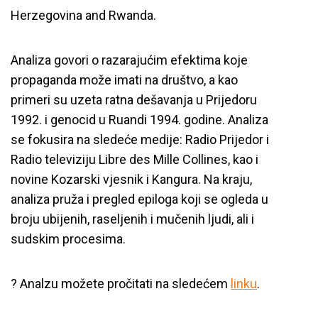
Herzegovina and Rwanda.
Analiza govori o razarajućim efektima koje
propaganda može imati na društvo, a kao
primeri su uzeta ratna dešavanja u Prijedoru
1992. i genocid u Ruandi 1994. godine. Analiza
se fokusira na sledeće medije: Radio Prijedor i
Radio televiziju Libre des Mille Collines, kao i
novine Kozarski vjesnik i Kangura. Na kraju,
analiza pruža i pregled epiloga koji se ogleda u
broju ubijenih, raseljenih i mučenih ljudi, ali i
sudskim procesima.
? Analzu možete pročitati na sledećem
linku
.