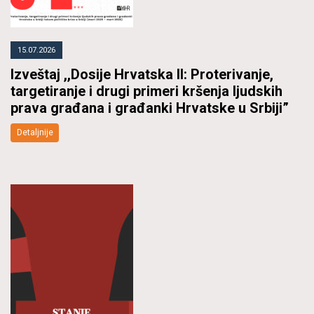
15.07.2026
Izveštaj ,,Dosije Hrvatska II: Proterivanje,
targetiranje i drugi primeri kršenja ljudskih
prava građana i građanki Hrvatske u Srbiji”
Detaljnije