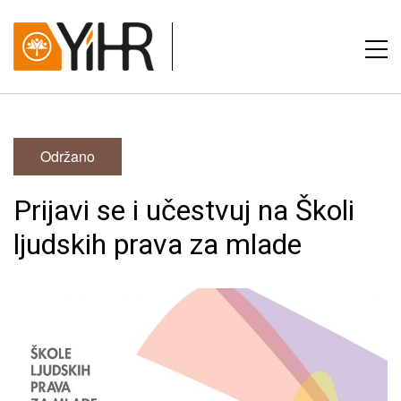
Održano
Prijavi se i učestvuj na Školi
ljudskih prava za mlade