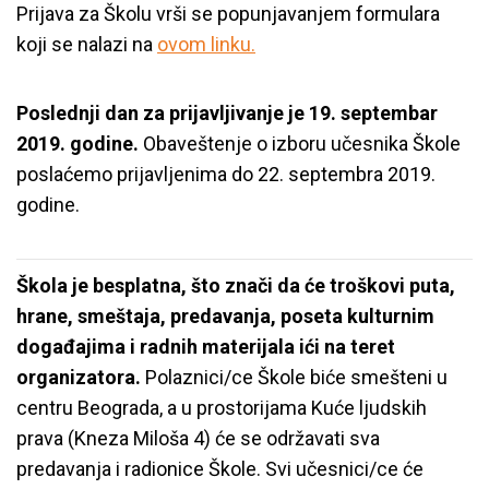
Prijava za Školu vrši se popunjavanjem formulara
koji se nalazi na
ovom linku.
Poslednji dan za prijavljivanje je 19. septembar
2019. godine.
Obaveštenje o izboru učesnika Škole
poslaćemo prijavljenima do
22. septembra 2019.
godine.
Škola je besplatna, što znači da će troškovi puta,
hrane, smeštaja, predavanja, poseta kulturnim
događajima i radnih materijala ići na teret
organizatora.
Polaznici/ce Škole biće smešteni u
centru Beograda, a u prostorijama Kuće ljudskih
prava (
Kneza Miloša 4
) će se održavati sva
predavanja i radionice Škole. Svi učesnici/ce će