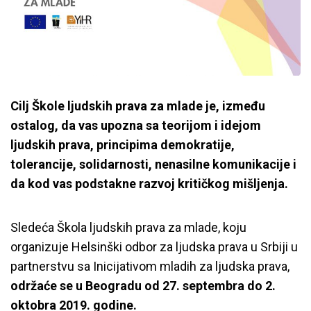
Cilj Škole ljudskih prava za mlade je, između
ostalog, da vas upozna sa teorijom i idejom
ljudskih prava, principima demokratije,
tolerancije, solidarnosti, nenasilne komunikacije i
da kod vas podstakne razvoj kritičkog mišljenja.
Sledeća Škola ljudskih prava za mlade, koju
organizuje Helsinški odbor za ljudska prava u Srbiji u
partnerstvu sa Inicijativom mladih za ljudska prava,
održaće se u Beogradu
od 27. septembra do 2.
oktobra 2019. godine.