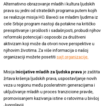
Alternativno obrazovanje mladih i kultura ljudskih
prava su jedni od strateških programa putem kojih
se realizuje misija HO. Baveći se mladim ljudima iz
cele Srbije program nastoji da potakne na kritičko
preispitivanje i prošlosti i sadašnjosti, probudi njihov
reformski potencijal i osposobi za društveni
aktivizam koji može da otvori nove perspektive u
njihovim životima. Za više informacija o našoj
organizaciji možete posetiti
sajt organizacije.
Misija
Inicijative mladih za ljudska prava
je zaštita
žrtava kršenja ljudskih prava, uspostavljanje novih
veza u regionu među posleratnim generacijama i
uključivanje mladih u proces tranzicione pravde,
promovisanjem kazivanja istine o ratovima u bivšoj
Jugoslaviji.