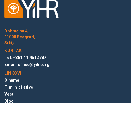
Dobračina 4,
11000 Beograd,
Srbija
KONTAKT
Tel: +381 11 4512787
Email:
office@yihr.org
LINKOVI
O nama
Tim Inicijative
Vesti
Blog