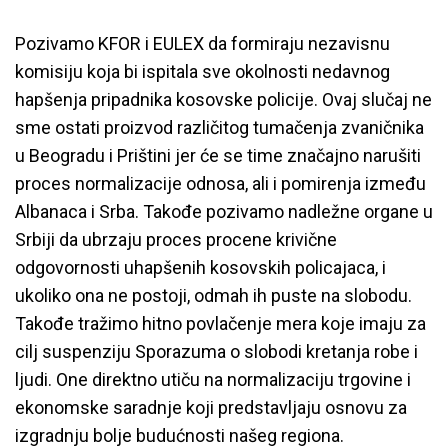
Pozivamo KFOR i EULEX da formiraju nezavisnu
komisiju koja bi ispitala sve okolnosti nedavnog
hapšenja pripadnika kosovske policije. Ovaj slučaj ne
sme ostati proizvod različitog tumačenja zvaničnika
u Beogradu i Prištini jer će se time značajno narušiti
proces normalizacije odnosa, ali i pomirenja između
Albanaca i Srba. Takođe pozivamo nadležne organe u
Srbiji da ubrzaju proces procene krivične
odgovornosti uhapšenih kosovskih policajaca, i
ukoliko ona ne postoji, odmah ih puste na slobodu.
Takođe tražimo hitno povlačenje mera koje imaju za
cilj suspenziju Sporazuma o slobodi kretanja robe i
ljudi. One direktno utiču na normalizaciju trgovine i
ekonomske saradnje koji predstavljaju osnovu za
izgradnju bolje budućnosti našeg regiona.