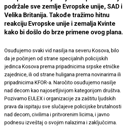
podržale sve zemlje Evropske unije, SAD i
Velika Britanija. Takođe tražimo hitnu
reakciju Evropske unije i zemalja Kvinte
kako bi došlo do brze primene ovog plana.
Osuđujemo svaki vid nasilja na severu Kosova, bilo
da je počinjen od strane specijalnih policijskih
jedinca Kosova prema pripadnicima srpske etničke
zajednice, ili od strane huligana prema novinarima ili
pripadnicima KFOR-a. Naročito osuđujemo nasilje
nad decom kao najosetljivijom kategorijom društva.
Pozivamo EULEX i organizacije za zaštitu ljudskih
prava da ispitaju sve slučajeve policijske brutalnosti
nad decom, civilima i pritvorenim licima, i javno
podnesu izveštaj o svojim nalazima i zaključcima.