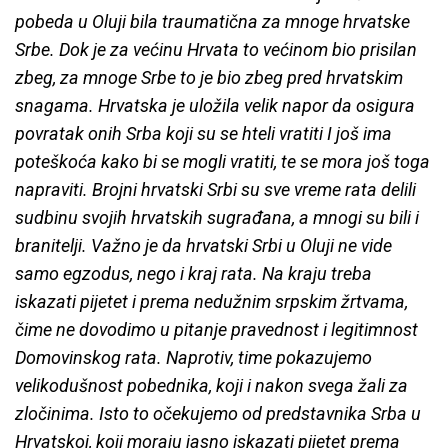
pobeda u Oluji bila traumatična za mnoge hrvatske
Srbe. Dok je za većinu Hrvata to većinom bio prisilan
zbeg, za mnoge Srbe to je bio zbeg pred hrvatskim
snagama. Hrvatska je uložila velik napor da osigura
povratak onih Srba koji su se hteli vratiti I još ima
poteškoća kako bi se mogli vratiti, te se mora još toga
napraviti. Brojni hrvatski Srbi su sve vreme rata delili
sudbinu svojih hrvatskih sugrađana, a mnogi su bili i
branitelji. Važno je da hrvatski Srbi u Oluji ne vide
samo egzodus, nego i kraj rata. Na kraju treba
iskazati pijetet i prema nedužnim srpskim žrtvama,
čime ne dovodimo u pitanje pravednost i legitimnost
Domovinskog rata. Naprotiv, time pokazujemo
velikodušnost pobednika, koji i nakon svega žali za
zločinima. Isto to očekujemo od predstavnika Srba u
Hrvatskoj, koji moraju jasno iskazati pijetet prema