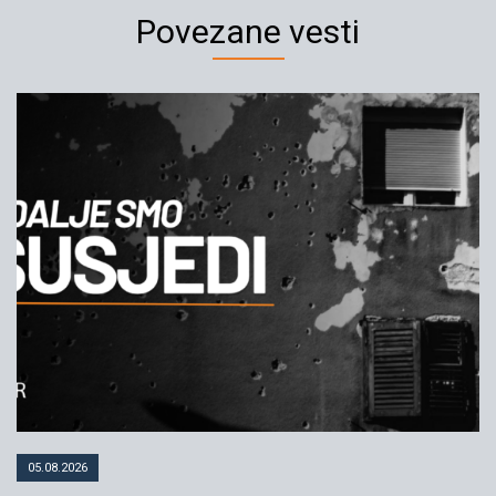
Povezane vesti
Reakcija YIHR Hrvatska i YIHR
Srbija na jučerašnji govor
hrvatskog premijera Plenkovića
povodom 25. godišnjice VRO
Oluja
06.08.2020
YIHR
05.08.2026