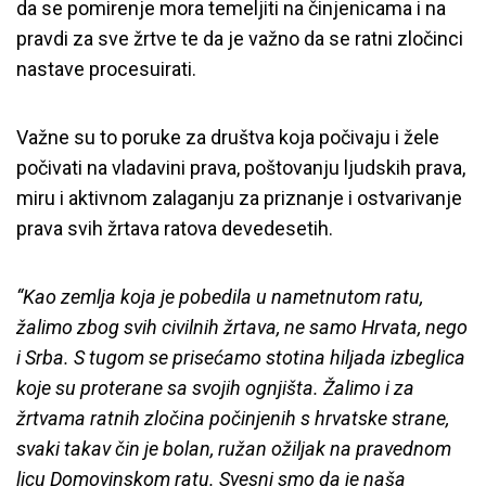
da se pomirenje mora temeljiti na činjenicama i na
pravdi za sve žrtve te da je važno da se ratni zločinci
nastave procesuirati.
Važne su to poruke za društva koja počivaju i žele
počivati na vladavini prava, poštovanju ljudskih prava,
miru i aktivnom zalaganju za priznanje i ostvarivanje
prava svih žrtava ratova devedesetih.
“Kao zemlja koja je pobedila u nametnutom ratu,
žalimo zbog svih civilnih žrtava, ne samo Hrvata, nego
i Srba. S tugom se prisećamo stotina hiljada izbeglica
koje su proterane sa svojih ognjišta. Žalimo i za
žrtvama ratnih zločina počinjenih s hrvatske strane,
svaki takav čin je bolan, ružan ožiljak na pravednom
licu Domovinskom ratu. Svesni smo da je naša