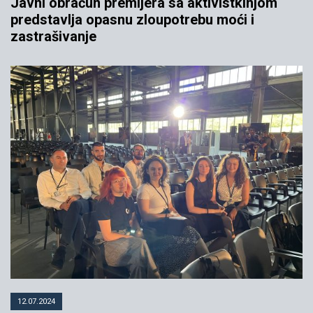
Javni obračun premijera sa aktivistkinjom
predstavlja opasnu zloupotrebu moći i
zastrašivanje
12.07.2024