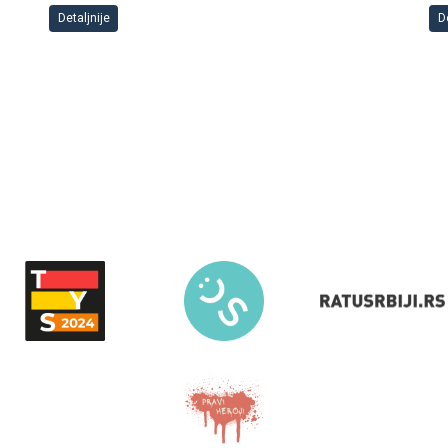
Detaljnije
De