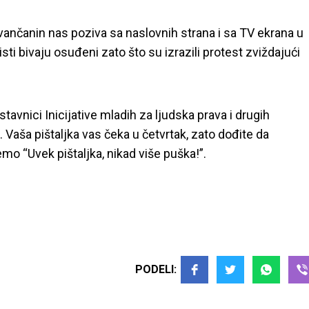
ivančanin nas poziva sa naslovnih strana i sa TV ekrana u
sti bivaju osuđeni zato što su izrazili protest zviždajući
avnici Inicijative mladih za ljudska prava i drugih
 Vaša pištaljka vas čeka u četvrtak, zato dođite da
mo “Uvek pištaljka, nikad više puška!”.
PODELI: