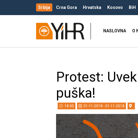
Srbija
Crna Gora
Hrvatska
Kosovo
BiH
NASLOVNA
O 
Protest: Uvek 
puška!
18:00
01-11-2018 - 01-11-2018