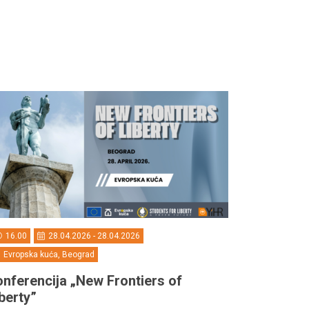
16.00
28.04.2026 - 28.04.2026
Evropska kuća, Beograd
nferencija „New Frontiers of
berty”