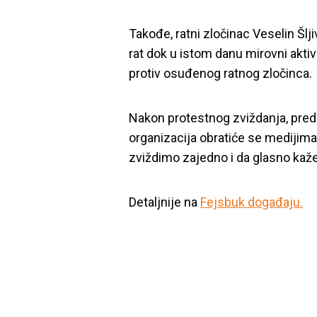
Takođe, ratni zločinac Veselin Šlj
rat dok u istom danu mirovni aktivi
protiv osuđenog ratnog zločinca.
Nakon protestnog zviždanja, predst
organizacija obratiće se medijima.
zviždimo zajedno i da glasno kaže
Detaljnije na
Fejsbuk događaju.