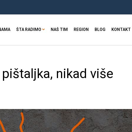
NAMA
ŠTA RADIMO
NAŠ TIM
REGION
BLOG
KONTAKT
pištaljka, nikad više