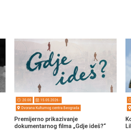
20.00
15.05.2026 -
Dvorana Kulturnog centra Beograda
Premijerno prikazivanje
Ko
dokumentarnog filma „Gdje ideš?“
Li