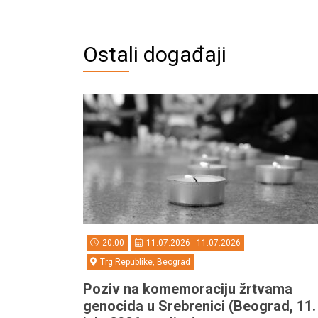
Ostali događaji
20.00
11.07.2026 - 11.07.2026
Trg Republike, Beograd
Poziv na komemoraciju žrtvama
genocida u Srebrenici (Beograd, 11.