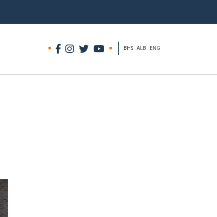
BHS
ALB
ENG