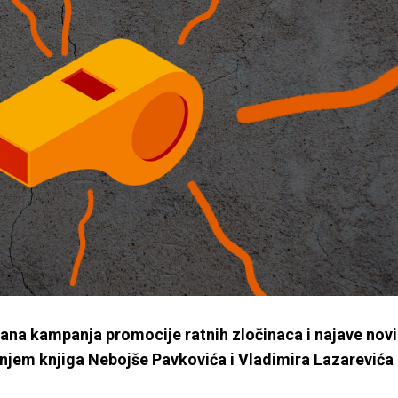
rana kampanja promocije ratnih zločinaca i najave nov
vanjem knjiga Nebojše Pavkovića i Vladimira Lazarevića