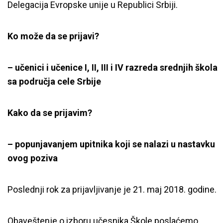
Delegacija Evropske unije u Republici Srbiji.
Ko može da se prijavi?
– učenici i učenice I, II, III i IV razreda srednjih škola
sa područja cele Srbije
Kako da se prijavim?
– popunjavanjem upitnika koji se nalazi u nastavku
ovog poziva
Poslednji rok za prijavljivanje je 21. maj 2018. godine.
Obaveštenje o izboru učesnika Škole poslaćemo