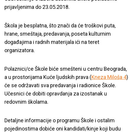
prijavljenima do 23.05.2018.
Škola je besplatna, što znači da će troškovi puta,
hrane, smeštaja, predavanja, poseta kulturnim
događajima i radnih materijala ići na teret
organizatora.
Polaznici/ce Škole biće smešteni u centru Beograda,
a u prostorijama Kuće ljudskih prava (
Kneza Miloša 4
)
će se održavati sva predavanja i radionice Škole.
Učesnici će dobiti opravdanja za izostanak u
redovnim školama.
Detaljne informacije o programu Škole i ostalim
pojedinostima dobiće oni kandidati/kinje koji budu