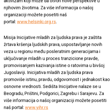
aktivizam koji može da otvori nove perspektive u
njihovim životima. Za više informacija o našoj
organizaciji možete posetiti naš
portal:
www.helsinki.org.rs
.
Misija Inicijative mladih za ljudska prava je zaštita
žrtava kršenja ljudskih prava, uspostavljanje novih
veza u regionu među posleratnim generacijama i
uključivanje mladih u proces tranzicione pravde,
promovisanjem kazivanja istine o ratovima u bivšoj
Jugoslaviji. Inicijativa mladih za ljudska prava
promoviše istinu, pravdu, odgovornost i jednakost kao
osnovne vrednosti. Sedišta Inicijative nalaze se u
Beogradu, Prištini, Podgorici, Zagrebu i Sarajevu. Za
više informacija o našoj organizaciji možete posetiti
naš portal:
www.yihr.rs