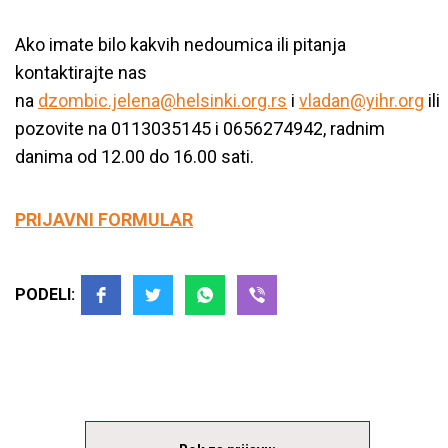
Ako imate bilo kakvih nedoumica ili pitanja
kontaktirajte nas
na
dzombic.jelena@helsinki.org.rs
i
vladan@yihr.org
ili
pozovite na 0113035145 i 0656274942, radnim
danima od 12.00 do 16.00 sati.
PRIJAVNI FORMULAR
PODELI: