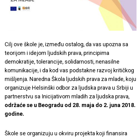
Cilj ove škole je, između ostalog, da vas upozna sa
teorijom i idejom ljudskih prava, principima
demokratije, tolerancije, solidarnosti, nenasilne
komunikacije, i da kod vas podstakne razvoj kritičkog
mišljenja. Naredna Škola ljudskih prava za mlade, koju
organizuje Helsinški odbor za ljudska prava u Srbiji u
partnerstvu sa Inicijativom mladih za ljudska prava,
održaće se u Beogradu od 28. maja do 2. juna 2018.
godine.
Škole se organizuju u okviru projekta koji finansira