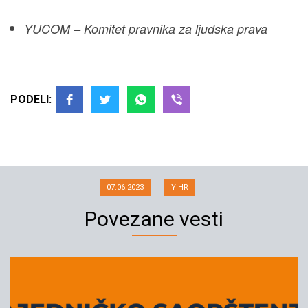
YUCOM – Komitet pravnika za ljudska prava
Poziv članovima i članicama
PODELI:
Saveta REM-a da čuju zahteve
građana i da podnesu ostavke
07.06.2023
YIHR
Povezane vesti