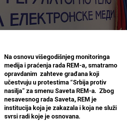
Na osnovu višegodišnjeg monitoringa
medija i praćenja rada REM-a, smatramo
opravdanim zahteve građana koji
učestvuju u protestima “Srbija protiv
nasilja” za smenu Saveta REM-a. Zbog
nesavesnog rada Saveta, REM je
institucija koja je zakazala i koja ne služi
svrsi radi koje je osnovana.