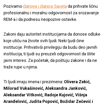
Pozivamo
članove i članice Saveta
da prihvate ličnu
profesionalnu i moralnu odgovornost za srozavanje
REM-a i da podnesu neopozive ostavke.
Zakoni daju autoritet institucijama da donose odluke
koje utiču na živote svih ljudi. Neki ljudi čine
institucije. Prihvativši privilegiju da budu deo javnih
institucija, ti ljudi su preuzeli odgovornost da štite
javni interes. Za početak, da poštuju zakone i da ne
traže rupe u njima.
Ti ljudi imaju imena i prezimena:
Olivera Zekić,
Milorad Vukašinović, Aleksandra Janković,
Aleksandar Vitković, Radoje Kujović, Višnja
Aranđelović, Judita Popović, Božidar Zečević i