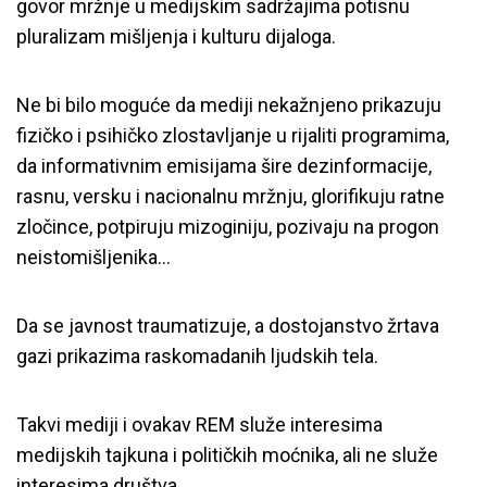
govor mržnje u medijskim sadržajima potisnu
pluralizam mišljenja i kulturu dijaloga.
Ne bi bilo moguće da mediji nekažnjeno prikazuju
fizičko i psihičko zlostavljanje u rijaliti programima,
da informativnim emisijama šire dezinformacije,
rasnu, versku i nacionalnu mržnju, glorifikuju ratne
zločince, potpiruju mizoginiju, pozivaju na progon
neistomišljenika…
Da se javnost traumatizuje, a dostojanstvo žrtava
gazi prikazima raskomadanih ljudskih tela.
Takvi mediji i ovakav REM služe interesima
medijskih tajkuna i političkih moćnika, ali ne služe
interesima društva.