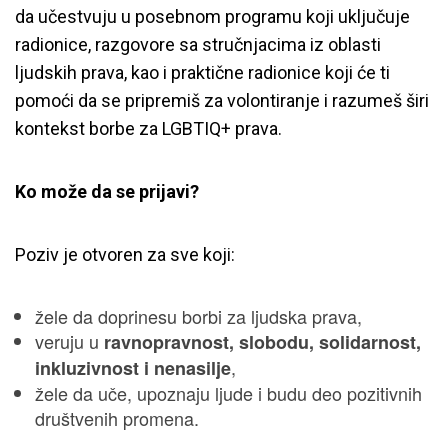
da učestvuju u posebnom programu koji uključuje
radionice, razgovore sa stručnjacima iz oblasti
ljudskih prava, kao i praktične radionice koji će ti
pomoći da se pripremiš za volontiranje i razumeš širi
kontekst borbe za LGBTIQ+ prava.
Ko može da se prijavi?
Poziv je otvoren za sve koji:
žele da doprinesu borbi za ljudska prava,
veruju u
ravnopravnost, slobodu, solidarnost,
,
inkluzivnost i nenasilje
žele da uče, upoznaju ljude i budu deo pozitivnih
društvenih promena.