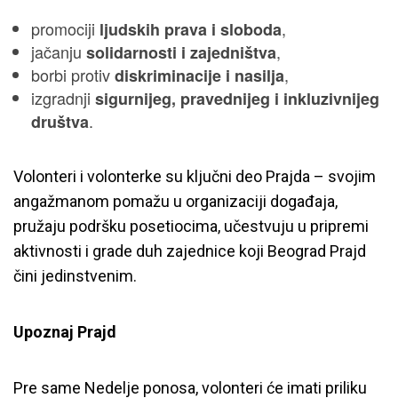
promociji
,
ljudskih prava i sloboda
jačanju
,
solidarnosti i zajedništva
borbi protiv
,
diskriminacije i nasilja
izgradnji
sigurnijeg, pravednijeg i inkluzivnijeg
.
društva
Volonteri i volonterke su ključni deo Prajda – svojim
angažmanom pomažu u organizaciji događaja,
pružaju podršku posetiocima, učestvuju u pripremi
aktivnosti i grade duh zajednice koji Beograd Prajd
čini jedinstvenim.
Upoznaj Prajd
Pre same Nedelje ponosa, volonteri će imati priliku