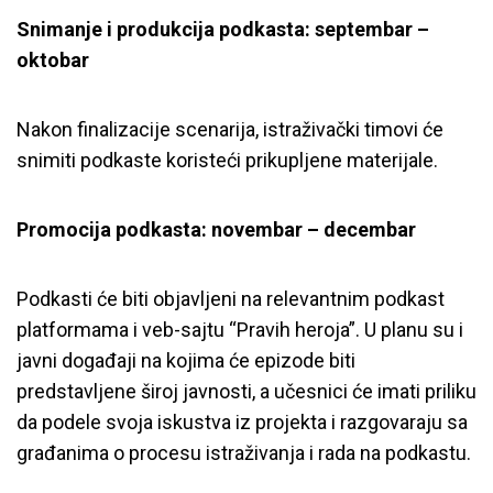
Snimanje i produkcija podkasta: septembar –
oktobar
Nakon finalizacije scenarija, istraživački timovi će
snimiti podkaste koristeći prikupljene materijale.
Promocija podkasta: novembar – decembar
Podkasti će biti objavljeni na relevantnim podkast
platformama i veb-sajtu “Pravih heroja”. U planu su i
javni događaji na kojima će epizode biti
predstavljene široj javnosti, a učesnici će imati priliku
da podele svoja iskustva iz projekta i razgovaraju sa
građanima o procesu istraživanja i rada na podkastu.