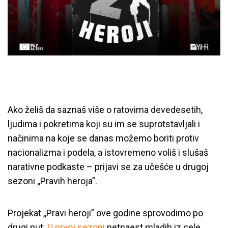
Ako želiš da saznaš više o ratovima devedesetih,
ljudima i pokretima koji su im se suprotstavljali i
načinima na koje se danas možemo boriti protiv
nacionalizma i podela, a istovremeno voliš i slušaš
narativne podkaste – prijavi se za učešće u drugoj
sezoni ,,Pravih heroja”.
Projekat ,,Pravi heroji” ove godine sprovodimo po
drugi put.
U prvoj sezoni
petnaest mladih iz cele