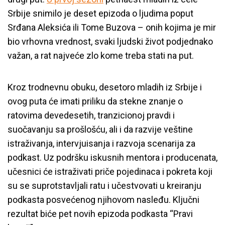
Srbije snimilo je deset epizoda o ljudima poput
Srđana Aleksića ili Tome Buzova – onih kojima je mir
bio vrhovna vrednost, svaki ljudski život podjednako
važan, a rat najveće zlo kome treba stati na put.
Kroz trodnevnu obuku, desetoro mladih iz Srbije i
ovog puta će imati priliku da stekne znanje o
ratovima devedesetih, tranzicionoj pravdi i
suočavanju sa prošlošću, ali i da razvije veštine
istraživanja, intervjuisanja i razvoja scenarija za
podkast. Uz podršku iskusnih mentora i producenata,
učesnici će istraživati priče pojedinaca i pokreta koji
su se suprotstavljali ratu i učestvovati u kreiranju
podkasta posvećenog njihovom nasleđu. Ključni
rezultat biće pet novih epizoda podkasta “Pravi