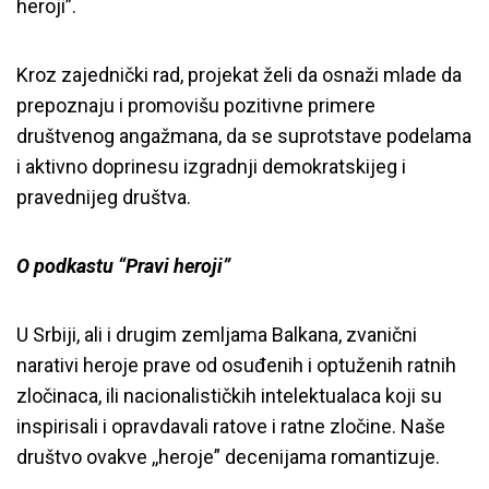
heroji”.
Kroz zajednički rad, projekat želi da osnaži mlade da
prepoznaju i promovišu pozitivne primere
društvenog angažmana, da se suprotstave podelama
i aktivno doprinesu izgradnji demokratskijeg i
pravednijeg društva.
O podkastu “Pravi heroji”
U Srbiji, ali i drugim zemljama Balkana, zvanični
narativi heroje prave od osuđenih i optuženih ratnih
zločinaca, ili nacionalističkih intelektualaca koji su
inspirisali i opravdavali ratove i ratne zločine. Naše
društvo ovakve ,,heroje” decenijama romantizuje.