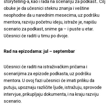
storytelling-a, kao i rada na scenariju za podkast.. Cilj
obuke je da učesnici steknu znanja i veštine
neophodne da u narednim mesecima, uz podršku
mentora, razviju početnu ideju, istraže je, napišu
scenario za podkast, snime ga – i puste u etar.
Učesnici će raditi u timu po dvoje.
Rad na epizodama: jul – septembar
Učesnici će raditi na istraživačkim pričama i
scenarijima za epizode podkasta, uz podršku
mentora. U ovoj fazi učesnici će imati priliku da
putuju, upoznaju različite ljude, istražuju, sprovode
intervjue, prikupljaju dokumenta, i na kraju razviju
scenario.