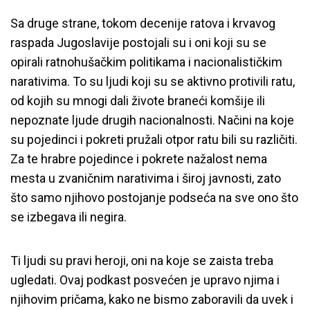
Sa druge strane, tokom decenije ratova i krvavog
raspada Jugoslavije postojali su i oni koji su se
opirali ratnohušačkim politikama i nacionalističkim
narativima. To su ljudi koji su se aktivno protivili ratu,
od kojih su mnogi dali živote braneći komšije ili
nepoznate ljude drugih nacionalnosti. Načini na koje
su pojedinci i pokreti pružali otpor ratu bili su različiti.
Za te hrabre pojedince i pokrete nažalost nema
mesta u zvaničnim narativima i široj javnosti, zato
što samo njihovo postojanje podseća na sve ono što
se izbegava ili negira.
Ti ljudi su pravi heroji, oni na koje se zaista treba
ugledati. Ovaj podkast posvećen je upravo njima i
njihovim pričama, kako ne bismo zaboravili da uvek i