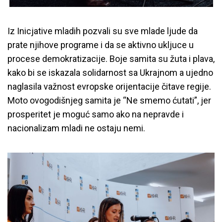
Iz Inicjative mladih pozvali su sve mlade ljude da
prate njihove programe i da se aktivno ukljuce u
procese demokratizacije. Boje samita su žuta i plava,
kako bi se iskazala solidarnost sa Ukrajnom a ujedno
naglasila važnost evropske orijentacije čitave regije.
Moto ovogodišnjeg samita je “Ne smemo ćutati”, jer
prosperitet je moguć samo ako na nepravde i
nacionalizam mladi ne ostaju nemi.