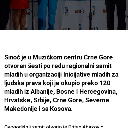
Sinoć je u Muzičkom centru Crne Gore
otvoren šesti po redu regionalni samit
mladih u organizaciji Inicijative mladih za
ljudska prava koji je okupio preko 120
mladih iz Albanije, Bosne I Hercegovina,
Hrvatske, Srbije, Crne Gore, Severne
Makedonije i sa Kosova.
Ovogodišnji samit otvorio je Dritan Abazović,