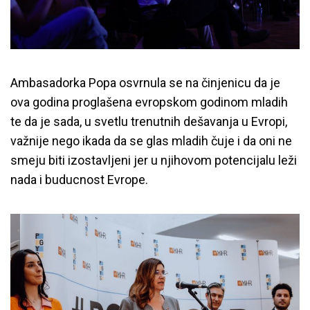
Ambasadorka Popa osvrnula se na činjenicu da je
ova godina proglašena evropskom godinom mladih
te da je sada, u svetlu trenutnih dešavanja u Evropi,
važnije nego ikada da se glas mladih čuje i da oni ne
smeju biti izostavljeni jer u njihovom potencijalu leži
nada i buducnost Evrope.