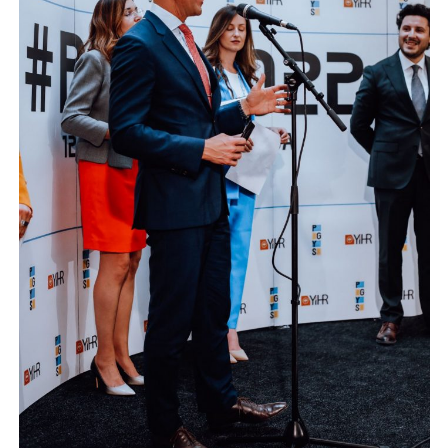
Otvoren šesti regionalni samit
mladih u Podgorici
13.05.2022
YIHR