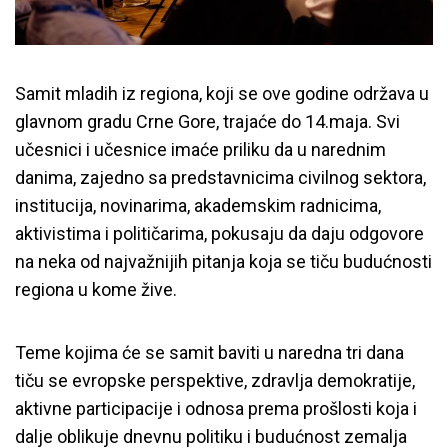
Samit mladih iz regiona, koji se ove godine održava u
glavnom gradu Crne Gore, trajaće do 14.maja. Svi
učesnici i učesnice imaće priliku da u narednim
danima, zajedno sa predstavnicima civilnog sektora,
institucija, novinarima, akademskim radnicima,
aktivistima i političarima, pokusaju da daju odgovore
na neka od najvažnijih pitanja koja se tiču budućnosti
regiona u kome žive.
Teme kojima će se samit baviti u naredna tri dana
tiču se evropske perspektive, zdravlja demokratije,
aktivne participacije i odnosa prema prošlosti koja i
dalje oblikuje dnevnu politiku i budućnost zemalja