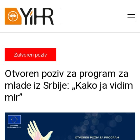
Zatvoren poziv
Otvoren poziv za program za
mlade iz Srbije: „Kako ja vidim
mir”