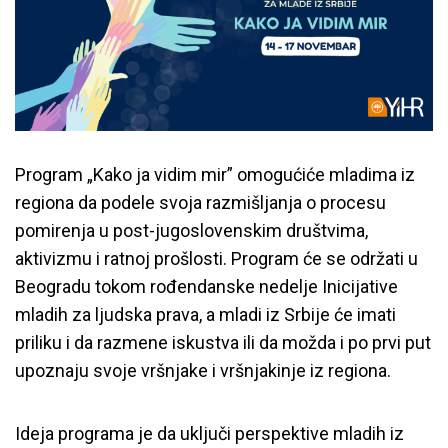
Program „Kako ja vidim mir” omogućiće mladima iz
regiona da podele svoja razmišljanja o procesu
pomirenja u post-jugoslovenskim društvima,
aktivizmu i ratnoj prošlosti. Program će se održati u
Beogradu tokom rođendanske nedelje Inicijative
mladih za ljudska prava, a mladi iz Srbije će imati
priliku i da razmene iskustva ili da možda i po prvi put
upoznaju svoje vršnjake i vršnjakinje iz regiona.
Ideja programa je da uključi perspektive mladih iz