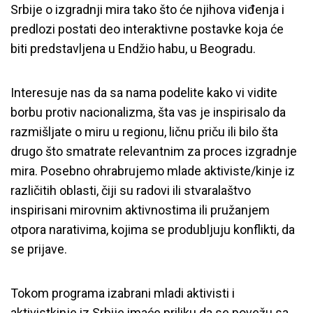
Srbije o izgradnji mira tako što će njihova viđenja i
predlozi postati deo interaktivne postavke koja će
biti predstavljena u Endžio habu, u Beogradu.
Interesuje nas da sa nama podelite kako vi vidite
borbu protiv nacionalizma, šta vas je inspirisalo da
razmišljate o miru u regionu, ličnu priču ili bilo šta
drugo što smatrate relevantnim za proces izgradnje
mira. Posebno ohrabrujemo mlade aktiviste/kinje iz
različitih oblasti, čiji su radovi ili stvaralaštvo
inspirisani mirovnim aktivnostima ili pružanjem
otpora narativima, kojima se produbljuju konflikti, da
se prijave.
Tokom programa izabrani mladi aktivisti i
aktivistkinje iz Srbije imaće priliku da se povežu sa