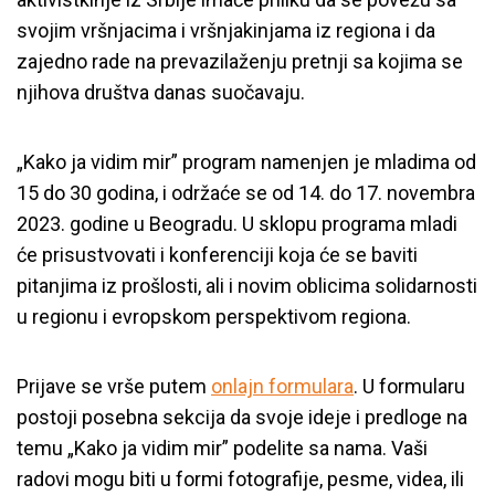
svojim vršnjacima i vršnjakinjama iz regiona i da
zajedno rade na prevazilaženju pretnji sa kojima se
njihova društva danas suočavaju.
„Kako ja vidim mir” program namenjen je mladima od
15 do 30 godina, i održaće se od 14. do 17. novembra
2023. godine u Beogradu. U sklopu programa mladi
će prisustvovati i konferenciji koja će se baviti
pitanjima iz prošlosti, ali i novim oblicima solidarnosti
u regionu i evropskom perspektivom regiona.
Prijave se vrše putem
onlajn formu
lara
. U formularu
postoji posebna sekcija da svoje ideje i predloge na
temu „Kako ja vidim mir” podelite sa nama. Vaši
radovi mogu biti u formi fotografije, pesme, videa, ili