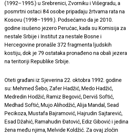
(1992–1995.) u Srebrenici, Zvorniku i Višegradu, a
posmrtni ostaci 84 osobe pripadaju žrtvama rata na
Kosovu (1998–1999.). Podsećamo da je 2010.
godine isušeno jezero Perućac, kada su Komisija za
nestale Srbije i Institut za nestale Bosne i
Hercegovine pronašle 372 fragmenta ljudskih
kostiju, dok je 79 ostataka pronađeno na obali jezera
na teritoriji Republike Srbije.
Oteti građani iz Sjeverina 22. oktobra 1992. godine
su: Mehmed Šebo, Zafer Hadžić, Medo Hadžić,
Medredin Hodžić, Ramiz Begović, Derviš Softić,
Medhad Softić, Mujo Alihodžić, Alija Mandal, Sead
Pecikoza, Mustafa Bajramović, Hajrudin Sajtarević,
Esad Džahić, Ramahudin Đatović, Ediz Gibović i jedina
žena među njima, Melvide Koldžić. Za ovaj zločin