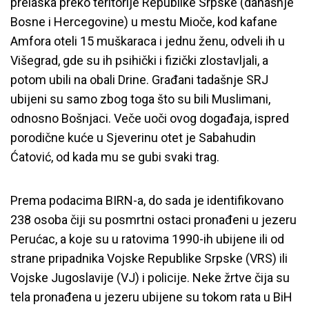
prelaska preko teritorije Republike Srpske (današnje
Bosne i Hercegovine) u mestu Mioče, kod kafane
Amfora oteli 15 muškaraca i jednu ženu, odveli ih u
Višegrad, gde su ih psihički i fizički zlostavljali, a
potom ubili na obali Drine. Građani tadašnje SRJ
ubijeni su samo zbog toga što su bili Muslimani,
odnosno Bošnjaci. Veče uoči ovog događaja, ispred
porodične kuće u Sjeverinu otet je Sabahudin
Ćatović, od kada mu se gubi svaki trag.
Prema podacima BIRN-a, do sada je identifikovano
238 osoba čiji su posmrtni ostaci pronađeni u jezeru
Perućac, a koje su u ratovima 1990-ih ubijene ili od
strane pripadnika Vojske Republike Srpske (VRS) ili
Vojske Jugoslavije (VJ) i policije. Neke žrtve čija su
tela pronađena u jezeru ubijene su tokom rata u BiH