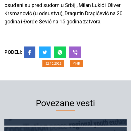
osuđeni su pred sudom u Srbiji, Milan Lukić i Oliver
Krsmanović (u odsustvu), Dragutin Dragićević na 20
godina i Đorđe Šević na 15 godina zatvora.
Komisija za nestale je odgovorna
da pronađe otete građane iz
Sjeverina
PODELI:
22.10.2022
YIHR
Povezane vesti