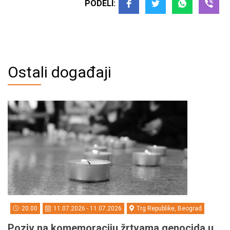
PODELI:
Ostali događaji
20.00
11.07.2026 - 11.07.2026
Trg Republike, Beograd
Poziv na komemoraciju žrtvama genocida u