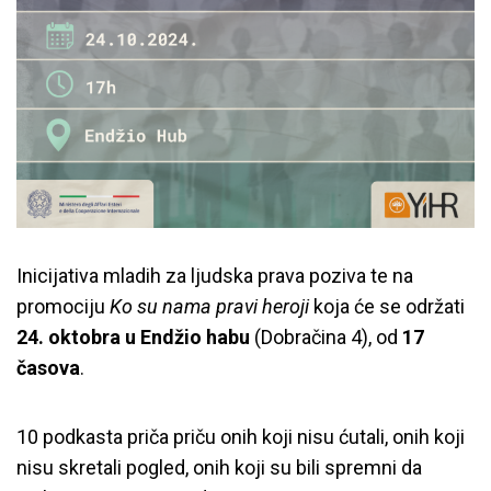
Inicijativa mladih za ljudska prava poziva te na
promociju
Ko su nama pravi heroji
koja će se održati
24. oktobra u Endžio habu
(Dobračina 4), od
17
časova
.
10 podkasta priča priču onih koji nisu ćutali, onih koji
nisu skretali pogled, onih koji su bili spremni da