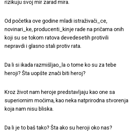
rizikuju svoj mir zarad mira.
Od početka ove godine mladi istraživači_ce,
novinari_ke, producenti_kinje rade na pričama onih
koji su se tokom ratova devedesetih protivili
nepravdi i glasno stali protiv rata.
Da li si ikada razmišljao_la o tome ko su za tebe
heroji? Šta uopšte znači biti heroj?
Kroz život nam heroje predstavljaju kao one sa
superiornim moćima, kao neka natprirodna stvorenja
koja nam nisu bliska.
Da li je to baš tako? Šta ako su heroji oko nas?