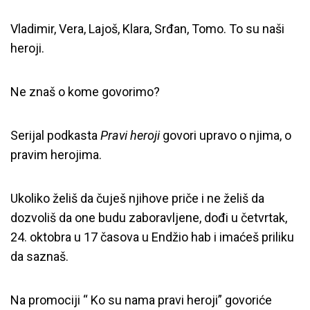
Vladimir, Vera, Lajoš, Klara, Srđan, Tomo. To su naši
heroji.
Ne znaš o kome govorimo?
Serijal podkasta
Pravi heroji
govori upravo o njima, o
pravim herojima.
Ukoliko želiš da čuješ njihove priče i ne želiš da
dozvoliš da one budu zaboravljene, dođi u četvrtak,
24. oktobra u 17 časova u Endžio hab i imaćeš priliku
da saznaš.
Na promociji “ Ko su nama pravi heroji” govoriće