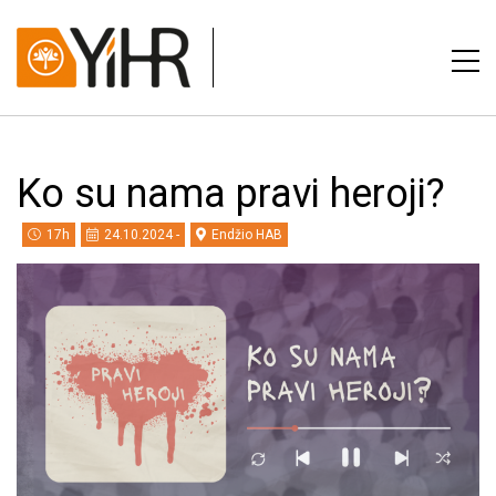
Ko su nama pravi heroji?
17h
24.10.2024 -
Endžio HAB