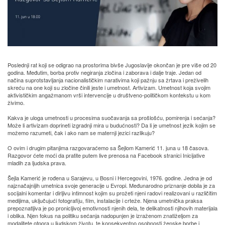
Poslednji rat koji se odigrao na prostorima bivše Jugoslavije okončan je pre više od 20
godina. Međutim, borba protiv negiranja zločina i zaborava i dalje traje. Jedan od
načina suprotstavljanja nacionalističkim narativima koji pažnju sa žrtava i preživelih
skreću na one koji su zločine činili jeste i umetnost. Artivizam. Umetnost koja svojim
aktivističkim angažmanom vrši intervencije u društveno-političkom kontekstu u kom
živimo.
Kakva je uloga umetnosti u procesima suočavanja sa prošlošću, pomirenja i sećanja?
Može li artivizam doprineti izgradnji mira u budućnosti? Da li je umetnost jezik kojim se
možemo razumeti, čak i ako nam se maternji jezici razlikuju?
O ovim i drugim pitanjima razgovaraćemo sa Šejlom Kamerić 11. juna u 18 časova.
Razgovor ćete moći da pratite putem live prenosa na Facebook stranici Inicijative
mladih za ljudska prava.
Šejla Kamerić je rođena u Sarajevu, u Bosni i Hercegovini, 1976. godine. Jedna je od
najznačajnijih umetnica svoje generacije u Evropi. Međunarodno priznanje dobila je za
socijalni komentar i dirljivu intimnost kojim su prožeti njeni radovi realizovani u različitim
medijima, uključujući fotografiju, film, instalacije i crteže. Njena umetnička praksa
prepoznatljiva je po pronicljivoj emotivnosti njenih dela, te delikatnosti njihovih materijala
i oblika. Njen fokus na politiku sećanja nadopunjen je izraženom znatiželjom za
modalitete otpora u ljudskom životu, te konsekventno osobnosti ženske borbe i