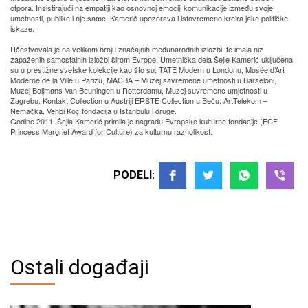
otpora. Insistirajući na empatiji kao osnovnoj emociji komunikacije između svoje
umetnosti, publike i nje same, Kamerić upozorava i istovremeno kreira jake političke
iskaze.
Učestvovala je na velikom broju značajnih međunarodnih izložbi, te imala niz
zapaženih samostalnih izložbi širom Evrope. Umetnička dela Šejle Kamerić uključena
su u prestižne svetske kolekcije kao što su: TATE Modern u Londonu, Musée d’Art
Moderne de la Ville u Parizu, MACBA – Muzej savremene umetnosti u Barseloni,
Muzej Boijmans Van Beuningen u Rotterdamu, Muzej suvremene umjetnosti u
Zagrebu, Kontakt Collection u Austriji ERSTE Collection u Beču, ArtTelekom –
Nemačka, Vehbi Koç fondacija u Istanbulu i druge.
Godine 2011. Šejla Kamerić primila je nagradu Evropske kulturne fondacije (ECF
Princess Margriet Award for Culture) za kulturnu raznolikost.
PODELI:
Ostali događaji