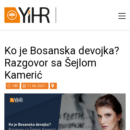
Ko je Bosanska devojka?
Razgovor sa Šejlom
Kamerić
18h
11.06.2021 -