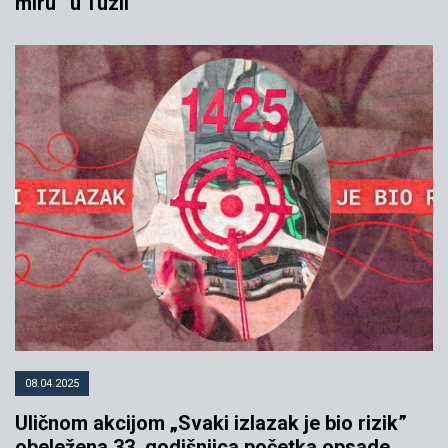
miru” u Tuzli
08.04.2025
Uličnom akcijom „Svaki izlazak je bio rizik”
obeležena 33. godišnjica početka opsade