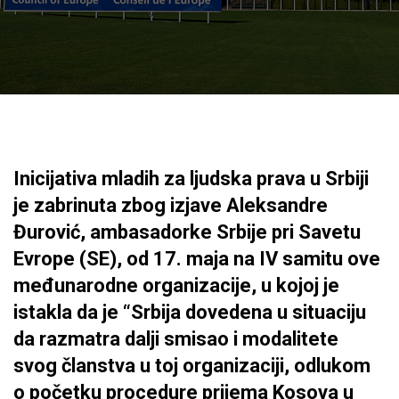
Inicijativa mladih za ljudska prava u Srbiji
je zabrinuta zbog izjave Aleksandre
Đurović, ambasadorke Srbije pri Savetu
Evrope (SE), od 17. maja na IV samitu ove
međunarodne organizacije, u kojoj je
istakla da je “Srbija dovedena u situaciju
da razmatra dalji smisao i modalitete
svog članstva u toj organizaciji, odlukom
o početku procedure prijema Kosova u