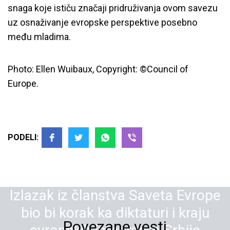
snaga koje ističu značaji pridruživanja ovom savezu
uz osnaživanje evropske perspektive posebno
među mladima.
Photo: Ellen Wuibaux, Copyright: ©Council of
Europe.
PODELI:
Izlazak iz članstva Saveta Evrope
bio bi korak ka diktaturi i kraju
Povezane vesti