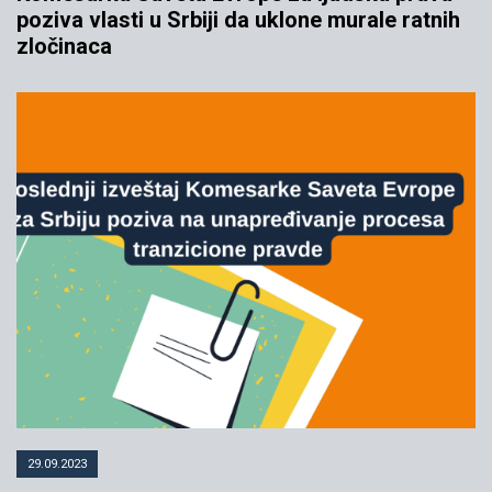
poziva vlasti u Srbiji da uklone murale ratnih
zločinaca
29.09.2023