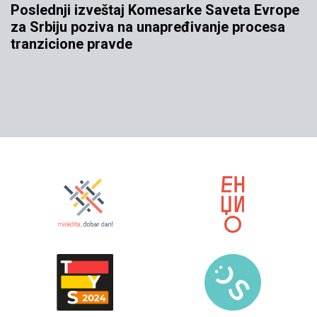
Poslednji izveštaj Komesarke Saveta Evrope
za Srbiju poziva na unapređivanje procesa
tranzicione pravde