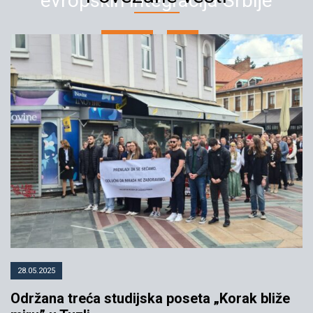
evropskih integracija Srbije
19.05.2023
YIHR
28.05.2025
Održana treća studijska poseta „Korak bliže