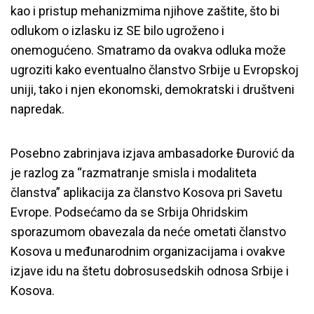
kao i pristup mehanizmima njihove zaštite, što bi
odlukom o izlasku iz SE bilo ugroženo i
onemogućeno. Smatramo da ovakva odluka može
ugroziti kako eventualno članstvo Srbije u Evropskoj
uniji, tako i njen ekonomski, demokratski i društveni
napredak.
Posebno zabrinjava izjava ambasadorke Đurović da
je razlog za “razmatranje smisla i modaliteta
članstva” aplikacija za članstvo Kosova pri Savetu
Evrope. Podsećamo da se Srbija Ohridskim
sporazumom obavezala da neće ometati članstvo
Kosova u međunarodnim organizacijama i ovakve
izjave idu na štetu dobrosusedskih odnosa Srbije i
Kosova.