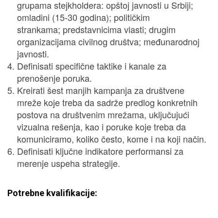
grupama stejkholdera: opštoj javnosti u Srbiji;
omladini (15-30 godina); političkim
strankama; predstavnicima vlasti; drugim
organizacijama civilnog društva; međunarodnoj
javnosti.
Definisati specifične taktike i kanale za
prenošenje poruka.
Kreirati šest manjih kampanja za društvene
mreže koje treba da sadrže predlog konkretnih
postova na društvenim mrežama, uključujući
vizualna rešenja, kao i poruke koje treba da
komuniciramo, koliko često, kome i na koji način.
Definisati ključne indikatore performansi za
merenje uspeha strategije.
Potrebne kvalifikacije: