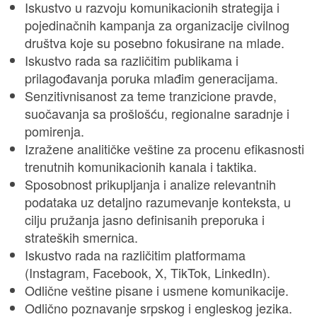
Iskustvo u razvoju komunikacionih strategija i
pojedinačnih kampanja za organizacije civilnog
društva koje su posebno fokusirane na mlade.
Iskustvo rada sa različitim publikama i
prilagođavanja poruka mlađim generacijama.
Senzitivnisanost za teme tranzicione pravde,
suočavanja sa prošlošću, regionalne saradnje i
pomirenja.
Izražene analitičke veštine za procenu efikasnosti
trenutnih komunikacionih kanala i taktika.
Sposobnost prikupljanja i analize relevantnih
podataka uz detaljno razumevanje konteksta, u
cilju pružanja jasno definisanih preporuka i
strateških smernica.
Iskustvo rada na različitim platformama
(Instagram, Facebook, X, TikTok, LinkedIn).
Odlične veštine pisane i usmene komunikacije.
Odlično poznavanje srpskog i engleskog jezika.