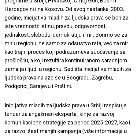
programe u Srbiji, Hrvatskoj, Crnoj Gori, Bosni i
Hercegovini i na Kosovu. Od svog nastanka, 2003.
godine, Inicijativa mladih za ljudska prava se bori za
iste vrednosti: istinu, pravdu, odgovornost,
jednakost, slobodu, demokratiju i mir. Borimo se za
mir u regionu, ne samo za odsustvo rata, već za mir
kao trajni proces koji podrazumeva suočavanje sa
prošlošću, a koji rezultira kontinuiranom saradnjom
zemalja i ljudi u regionu. Sedišta Inicijative mladih za
ljudska prava nalaze se u Beogradu, Zagrebu,
Podgorici, Sarajevu i Prištini.
Inicijativa mladih za ljudska prava u Srbiji raspisuje
tender za angažman eksperta_kinje za razvoj
komunikacione strategije za period 2025-2027, kao i
za razvoj šest manjih kampanja (više informacija u