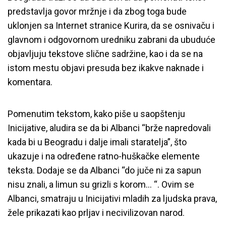
predstavlja govor mržnje i da zbog toga bude
uklonjen sa Internet stranice Kurira, da se osnivaču i
glavnom i odgovornom uredniku zabrani da ubuduće
objavljuju tekstove slične sadržine, kao i da se na
istom mestu objavi presuda bez ikakve naknade i
komentara.
Pomenutim tekstom, kako piše u saopštenju
Inicijative, aludira se da bi Albanci “brže napredovali
kada bi u Beogradu i dalje imali staratelja”, što
ukazuje i na određene ratno-huškačke elemente
teksta. Dodaje se da Albanci “do juče ni za sapun
nisu znali, a limun su grizli s korom… “. Ovim se
Albanci, smatraju u Inicijativi mladih za ljudska prava,
žele prikazati kao prljav i necivilizovan narod.