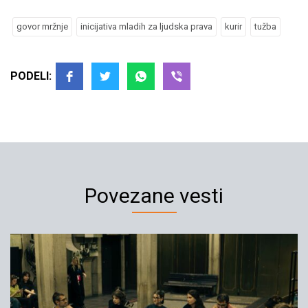
govor mržnje
inicijativa mladih za ljudska prava
kurir
tužba
PODELI:
Povezane vesti