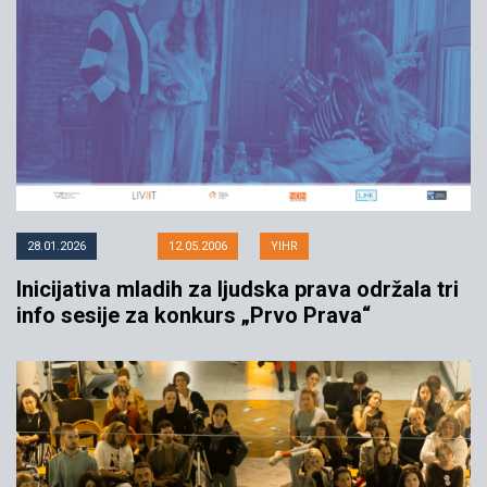
Inicijativa mladih za ljudska prava
tužila list Kurir
28.01.2026
12.05.2006
YIHR
Inicijativa mladih za ljudska prava održala tri
info sesije za konkurs „Prvo Prava“