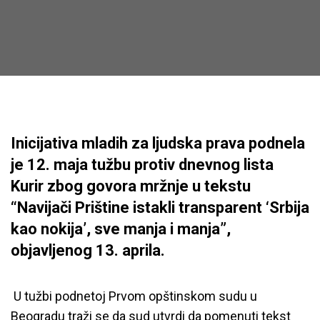
Inicijativa mladih za ljudska prava podnela
je 12. maja tužbu protiv dnevnog lista
Kurir zbog govora mržnje u tekstu
“Navijači Prištine istakli transparent ‘Srbija
kao nokija’, sve manja i manja”,
objavljenog 13. aprila.
U tužbi podnetoj Prvom opštinskom sudu u
Beogradu traži se da sud utvrdi da pomenuti tekst