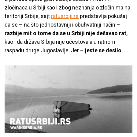
zločinaca u Srbiji kao i zbog neznanja o zločinima na
teritoriji Srbije, sajt
ratusrbiji.rs
predstavlja pokušaj
da se – na što jednostavniji i obuhvatniji način –
razbije mit o tome da se u Srbiji nije dešavao rat,
kao i da država Srbija nije učestovala u ratnom
raspadu druge Jugoslavije. Jer –
jeste se desilo
.