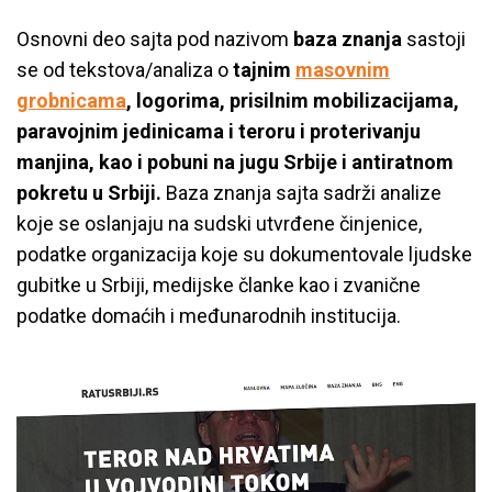
Osnovni deo sajta pod nazivom
baza znanja
sastoji
se od tekstova/analiza o
tajnim
masovnim
grobnicama
, logorima, prisilnim mobilizacijama,
paravojnim jedinicama i teroru i proterivanju
manjina, kao i pobuni na jugu Srbije i antiratnom
pokretu u Srbiji.
Baza znanja sajta sadrži analize
koje se oslanjaju na sudski utvrđene činjenice,
podatke organizacija koje su dokumentovale ljudske
gubitke u Srbiji, medijske članke kao i zvanične
podatke domaćih i međunarodnih institucija.