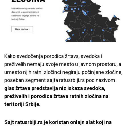
Kako svedočenja porodica žrtava, svedoka i
preživelih nemaju svoje mesto u javnom prostoru, a
umesto njih ratni zločinci negiraju počinjene zločine,
poseban segment sajta ratusrbiji.rs pod nazivom
glas žrtava
predstavlja niz iskaza svedoka,
preživelih i porodica žrtava ratnih zločina na
teritoriji Srbije.
Sajt ratusrbiji.rs je koristan onlajn alat koji na