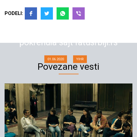
PODELI:
Inicijativa mladih za ljudska prava
pokrenula sajt ratusrbiji.rs
01.06.2020
YIHR
Povezane vesti