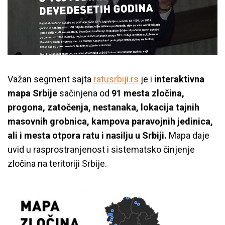
Važan segment sajta
ratusrbiji.rs
je i
interaktivna
mapa Srbije
sačinjena od
91 mesta zločina,
progona, zatočenja, nestanaka, lokacija tajnih
masovnih grobnica, kampova paravojnih jedinica,
ali i mesta otpora ratu i nasilju u Srbiji.
Mapa daje
uvid u rasprostranjenost i sistematsko činjenje
zločina na teritoriji Srbije.