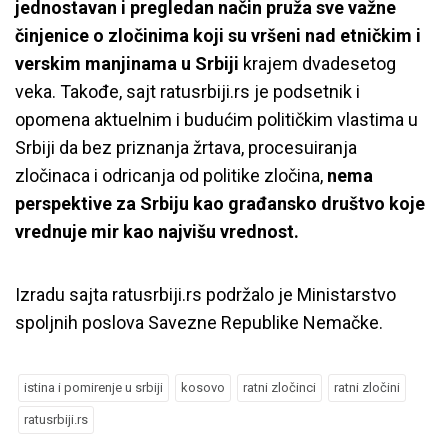
jednostavan i pregledan način pruža sve važne
činjenice o zločinima koji su vršeni nad etničkim i
verskim manjinama u Srbiji
krajem dvadesetog
veka. Takođe, sajt ratusrbiji.rs je podsetnik i
opomena aktuelnim i budućim političkim vlastima u
Srbiji da bez priznanja žrtava, procesuiranja
zločinaca i odricanja od politike zločina,
nema
perspektive za Srbiju kao građansko društvo koje
vrednuje mir kao najvišu vrednost.
Izradu sajta ratusrbiji.rs podržalo je Ministarstvo
spoljnih poslova Savezne Republike Nemačke.
istina i pomirenje u srbiji
kosovo
ratni zločinci
ratni zločini
ratusrbiji.rs