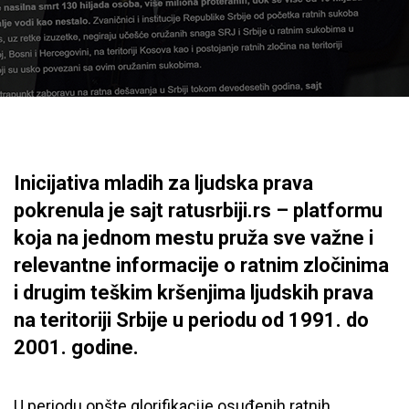
Inicijativa mladih za ljudska prava
pokrenula je sajt ratusrbiji.rs – platformu
koja na jednom mestu pruža sve važne i
relevantne informacije o ratnim zločinima
i drugim teškim kršenjima ljudskih prava
na teritoriji Srbije u periodu od 1991. do
2001. godine.
U periodu opšte glorifikacije osuđenih ratnih