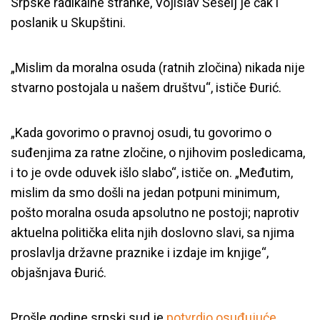
Srpske radikalne stranke, Vojislav Šešelj je čak i
poslanik u Skupštini.
„Mislim da moralna osuda (ratnih zločina) nikada nije
stvarno postojala u našem društvu“, ističe Đurić.
„Kada govorimo o pravnoj osudi, tu govorimo o
suđenjima za ratne zločine, o njihovim posledicama,
i to je ovde oduvek išlo slabo“, ističe on. „Međutim,
mislim da smo došli na jedan potpuni minimum,
pošto moralna osuda apsolutno ne postoji; naprotiv
aktuelna politička elita njih doslovno slavi, sa njima
proslavlja državne praznike i izdaje im knjige“,
objašnjava Đurić.
Prošle godine srpski sud je
potvrdio osuđujuće