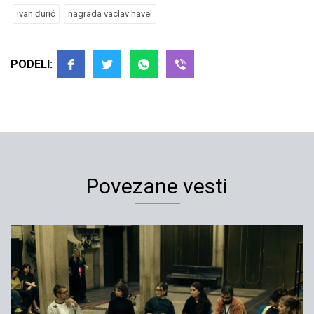
ivan đurić
nagrada vaclav havel
PODELI:
Povezane vesti