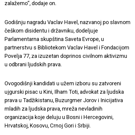
zalažemo“, dodaje on.
Godišnju nagradu Vaclav Havel, nazvanoj po slavnom
češkom disidentu i državniku, dodeljuje
Parlamentarna skupština Saveta Evrope, u
partnerstvu s Bibliotekom Vaclav Havel i Fondacijom
Povelja 77, za izuzetan doprinos civilnom aktivizmu
u odbrani ljudskih prava.
Ovogodišnji kandidati u užem izboru su zatvoreni
ujgurski pisac u Kini, Ilham Toti, advokat za ljudska
prava u Tadžikistanu, Buzurgmer Jorov i Inicijativa
mladih za ljudska prava, mreža nevladinih
organizacija koje deluju u Bosni i Hercegovini,
Hrvatskoj, Kosovu, Crnoj Gori i Srbiji.