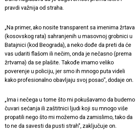
pravdi važnija od straha.
„Na primer, ako nosite transparent sa imenima žrtava
(kosovskog rata) sahranjenih u masovnoj grobnici u
Batajnici (kod Beograda), a neko dođe da preti da će
vas udariti flašom ili nečim, onda je nečasno (prema
žrtvama) da se plašite. Takođe imamo veliko
poverenje u policiju, jer smo ih mnogo puta videli
kako profesionalno obavljaju svoj posao“, dodaje on.
„Ima i nečega u tome što mi pokušavamo da budemo
čuvari sećanja ili zaštitnici ljudi koji su mnogo više
propatili nego što mi možemo da zamislimo, tako da
to ne da savesti da pusti strah”, zaključuje on.