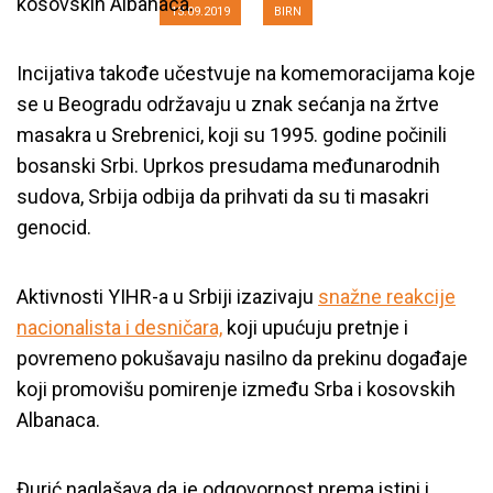
kosovskih Albanaca.
13.09.2019
BIRN
Incijativa takođe učestvuje na komemoracijama koje
se u Beogradu održavaju u znak sećanja na žrtve
masakra u Srebrenici, koji su 1995. godine počinili
bosanski Srbi. Uprkos presudama međunarodnih
sudova, Srbija odbija da prihvati da su ti masakri
genocid.
Aktivnosti YIHR-a u Srbiji izazivaju
snažne reakcije
nacionalista i desničara,
koji upućuju pretnje i
povremeno pokušavaju nasilno da prekinu događaje
koji promovišu pomirenje između Srba i kosovskih
Albanaca.
Đurić naglašava da je odgovornost prema istini i