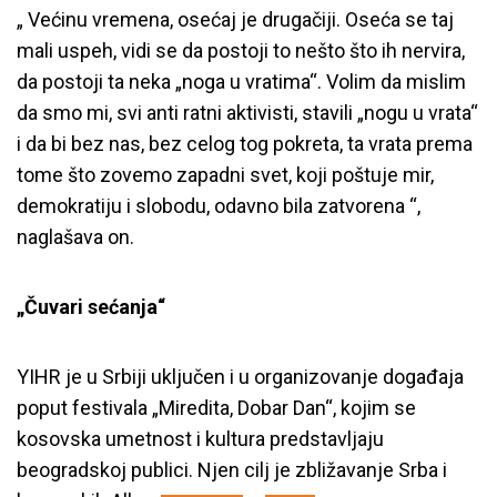
„ Većinu vremena, osećaj je drugačiji. Oseća se taj
mali uspeh, vidi se da postoji to nešto što ih nervira,
da postoji ta neka „noga u vratima“. Volim da mislim
da smo mi, svi anti ratni aktivisti, stavili „nogu u vrata“
i da bi bez nas, bez celog tog pokreta, ta vrata prema
tome što zovemo zapadni svet, koji poštuje mir,
demokratiju i slobodu, odavno bila zatvorena “,
naglašava on.
„Čuvari sećanja“
Inicijativa mladih za ljudska prava
YIHR je u Srbiji uključen i u organizovanje događaja
nominovana za nagradu Vaclav
poput festivala „Miredita, Dobar Dan“, kojim se
kosovska umetnost i kultura predstavljaju
Havel
beogradskoj publici. Njen cilj je zbližavanje Srba i