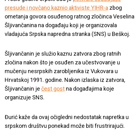
presude i novčano kaznio aktiviste YIHR-a
zbog
ometanja govora osuđenog ratnog zločinca Veselina
Šljivančanina na događaju koji je organizovala
vladajuća Srpska napredna stranka (SNS) u Beškoj.
Šljivančanin je služio kaznu zatvora zbog ratnih
zločina nakon što je osuđen za učestvovanje u
mučenju nesrpskih zarobljenika iz Vukovara u
Hrvatskoj 1991. godine. Nakon izlaska iz zatvora,
Šljivančanin je
čest gost
na događajima koje
organizuje SNS.
Đurić kaže da ovaj očigledni nedostatak napretka u
srpskom društvu ponekad može biti frustrirajući.