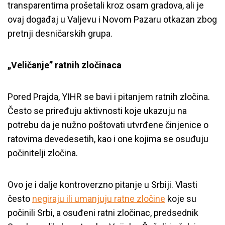
transparentima prošetali kroz osam gradova, ali je
ovaj događaj u Valjevu i Novom Pazaru otkazan zbog
pretnji desničarskih grupa.
„Veličanje” ratnih zločinаcа
Pored Prajda, YIHR se bavi i pitanjem ratnih zločina.
Često se priređuju aktivnosti koje ukazuju na
potrebu da je nužno poštovati utvrđene činjenice o
ratovima devedesetih, kao i one kojima se osuđuju
počinitelji zločina.
Ovo je i dalje kontroverzno pitanje u Srbiji. Vlasti
često
negiraju ili umanjuju ratne zločine
koje su
počinili Srbi, a osuđeni ratni zločinac, predsednik