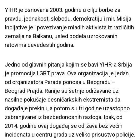
YIHR je osnovana 2003. godine u cilju borbe za
pravdu, jednakost, slobodu, demokratiju i mir. Misija
Incijative je i povezivanje mladih aktivista iz različitih
zemalja na Balkanu, usled podela uzrokovanih
ratovima devedestih godina.
Jedno od glavnih pitanja kojim se bavi YIHR-a Srbija
je promocija LGBT prava. Ova organizacija je jedan
od organizatora Parade ponosa u Beogradu –
Beograd Prajda. Ranije su šetnje održavane uz
nasilne pokušaje desničarkskih ekstremista da
događaje prekinu, a potom su tri godine uzastopno
zabranjivane iz bezbedonosnih razloga. Ipak, od
2014. godine ovaj događaj se održava bez većih
incidenata u centru grada uz veliko prisustvo policije.