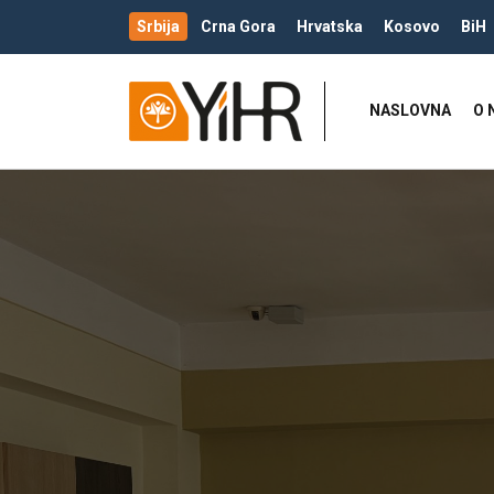
Srbija
Crna Gora
Hrvatska
Kosovo
BiH
NASLOVNA
O 