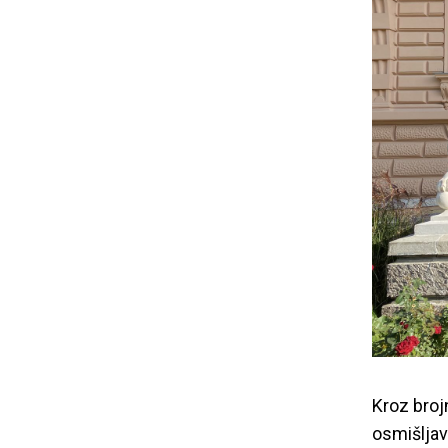
Kroz broj
osmišljav