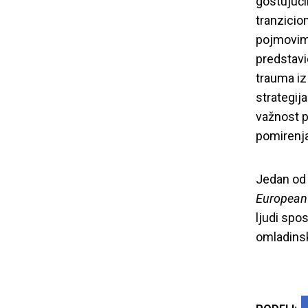
gostujući
tranzicio
pojmovima
predstavi
trauma iz
strategij
važnost p
pomirenj
Jedan od 
European
ljudi spo
omladinsk