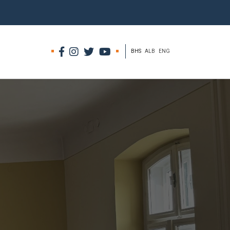
BHS
ALB
ENG