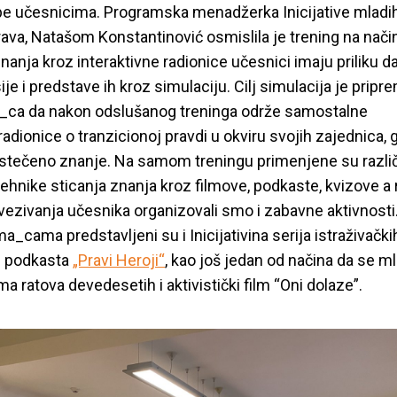
pe učesnicima. Programska menadžerka Inicijative mladi
rava, Natašom Konstantinović osmislila je trening na nači
znanja kroz interaktivne radionice učesnici imaju priliku 
je i predstave ih kroz simulaciju. Cilj simulacija je pripr
a_ca da nakon odslušanog treninga održe samostalne
radionice o tranzicionoj pravdi u okviru svojih zajednica, 
 stečeno znanje. Na samom treningu primenjene su različ
tehnike sticanja znanja kroz filmove, podkaste, kvizove a 
vezivanja učesnika organizovali smo i zabavne aktivnosti
a_cama predstavljeni su i Inicijativina
serija istraživački
h podkasta
„Pravi Heroji“
, kao još jedan od načina da se m
ema ratova devedesetih i aktivistički film “Oni dolaze”.
 mladih organizoval