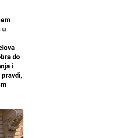
ajem
 u
delova
obra do
nja i
 pravdi,
jim