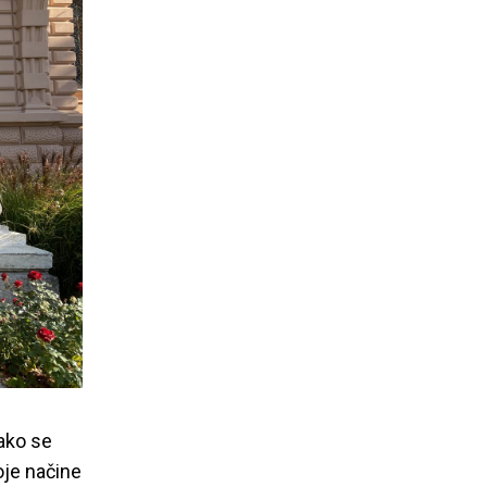
kako se
oje načine