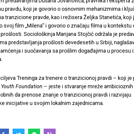
m predavanjima Dušana Jovanovića, pravnika i eksperta 
nu pravdu, koji je govorio o osnovnim mehanizmima i klj
 tranzicione pravde, kao i režisera Željka Stanetića, koji 
o svoj film „Milena“ i govorio o značaju filma u kontekstu
 prošlosti. Sociološkinja Marijana Stojčić održala je preda
ama predstavljanja prošlosti devedesetih u Srbiji, naglaša
amćenja i suočavanja sa prošlim događajima u procesu 
a.
ciljeva Treninga za trenere o tranzicionoj pravdi – koji je
 Youth Foundation –
jeste i stvaranje mreže ambicioznih
sobnih da prenose znanje o tranzicionoj pravdi i razvijaju
e inicijative u svojim lokalnim zajednicama.