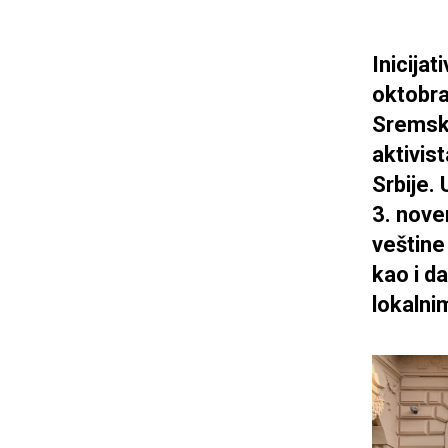
Inicija
oktobra
Sremski
aktivist
Srbije. 
3. nove
veštine
kao i d
lokalni