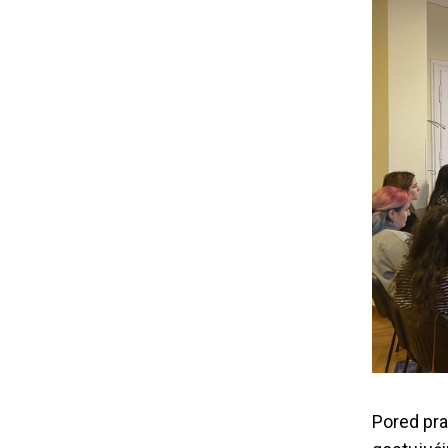
tren
Pored prak