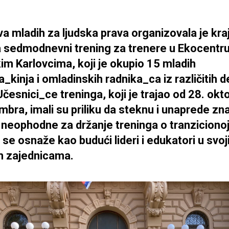
tiva mladih za ljudska prava organizovala je kr
 sedmodnevni trening za trenere u Ekocentru
m Karlovcima, koji je okupio 15 mladih
a_kinja i omladinskih radnika_ca iz različitih 
Učesnici_ce treninga, koji je trajao od 28. okt
mbra, imali su priliku da steknu i unaprede zna
 neophodne za držanje treninga o tranzicionoj
a se osnaže kao budući lideri i edukatori u svo
m zajednicama.