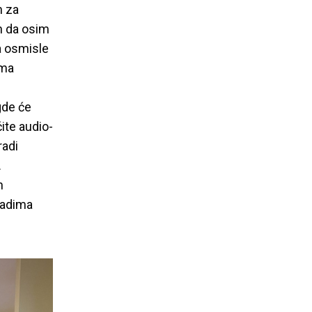
h za
n da osim
da osmisle
ema
gde će
ite audio-
radi
.
h
ladima
a Trening za