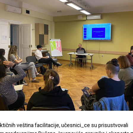
ere o tranzicionoj p
15.12.2024
YIHR
tičnih veština facilitacije, učesnici_ce su prisustvovali