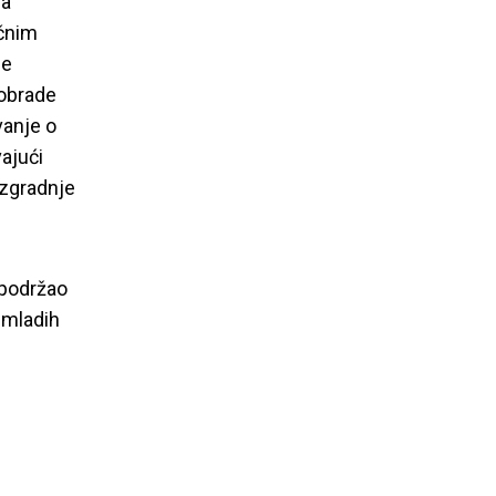
za
učnim
je
 obrade
vanje o
vajući
izgradnje
 podržao
 mladih