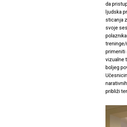
da pristu
ljudska p
sticanja 
svoje sesi
polaznik
treninge/
primeniti
vizualne 
boljeg po
Učesnicim
narativni
približi t
Inicijativa