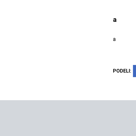
a
a
PODELI: