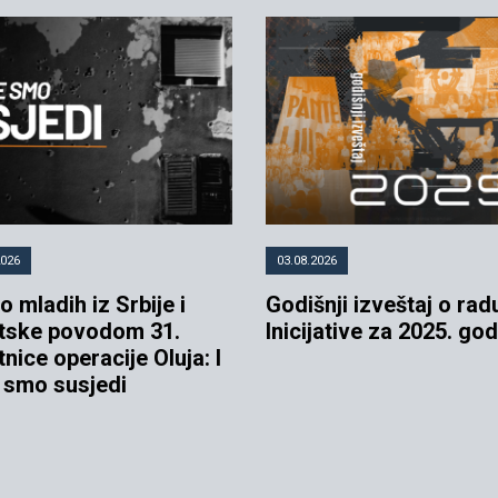
2026
03.08.2026
 mladih iz Srbije i
Godišnji izveštaj o rad
tske povodom 31.
Inicijative za 2025. go
tnice operacije Oluja: I
e smo susjedi