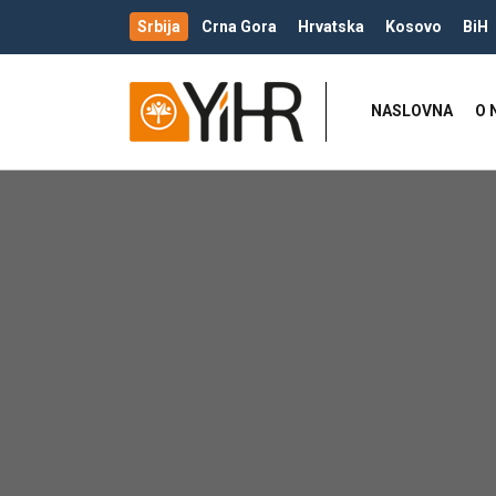
Srbija
Crna Gora
Hrvatska
Kosovo
BiH
NASLOVNA
O 