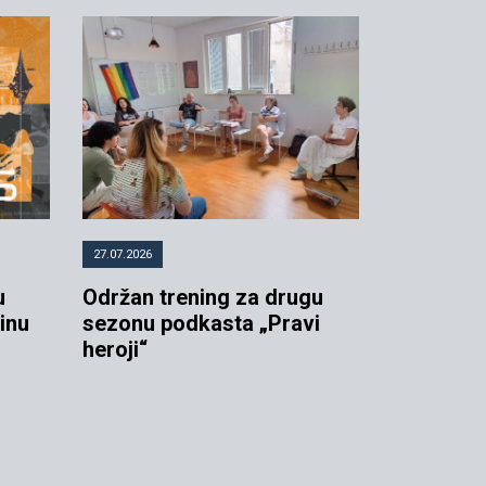
27.07.2026
u
Održan trening za drugu
dinu
sezonu podkasta „Pravi
heroji“