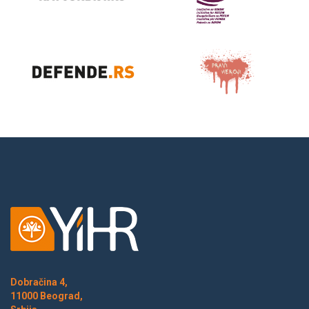
Dobračina 4,
11000 Beograd,