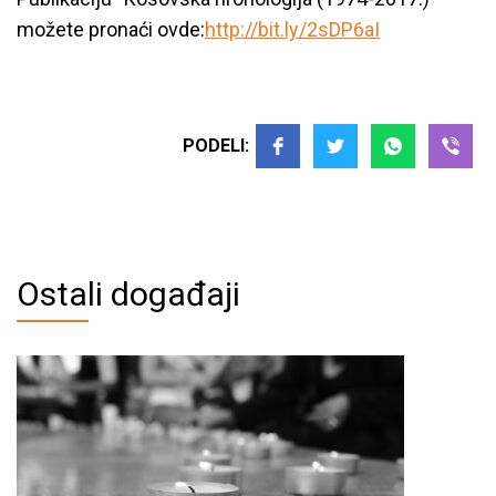
možete pronaći ovde:
http://bit.ly/2sDP6aI
PODELI:
Ostali događaji