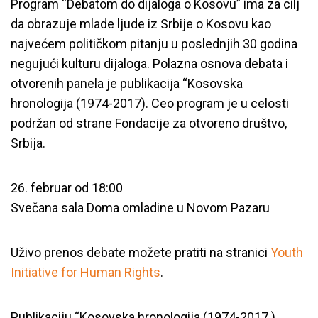
Program “Debatom do dijaloga o Kosov
u” ima za cilj
da obrazuje mlade ljude iz Srbije o Kosovu kao
najvećem političkom pitanju u poslednjih 30 godina
negujući kulturu dijaloga. Polazna osnova debata i
otvorenih panela je publikacija “Kosovska
hronologija (1974-2017). Ceo program je u celosti
podržan od strane Fondacije za otvoreno društvo,
Srbija.
26. februar od 18:00
Svečana sala Doma omladine u Novom Pazaru
Uživo prenos debate možete pratiti na stranici
Youth
Initiative for Human Rights
.
Publikaciju “Kosovska hronologija (1974-2017.)