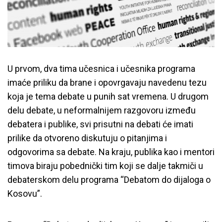
U prvom, dva tima učesnica i učesnika programa
imaće priliku da brane i opovrgavaju navedenu tezu
koja je tema debate u punih sat vremena. U drugom
delu debate, u neformalnijem razgovoru između
debatera i publike, svi prisutni na debati će imati
prilike da otvoreno diskutuju o pitanjima i
odgovorima sa debate. Na kraju, publika kao i mentori
timova biraju pobednički tim koji se dalje takmiči u
debaterskom delu programa “Debatom do dijaloga o
Kosovu”.