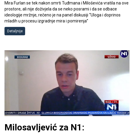
Mira Furlan se tek nakon smrti Tuđmana i Miloševića vratila na ove
prostore, ali nije doživjela da se neko posrami i da se odbace
ideologije mržnje, rečeno je na panel diskusiji “Uloga i doprinos
mladih u procesu izgradnje mira i pomirenja”
Detaljnije
Milosavljević za N1: