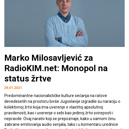
Marko Milosavljević za
RadioKIM.net: Monopol na
status žrtve
29.01.2021
Predominantne nacionalističke kulture sećanja na ratove
devedesetih na prostoru bivše Jugoslavije izgradile su naraciju o
kolektivnoj žrtvi koja ima uverenje o vlastitoj apsolutnoj
pravdenosti, kao i uverenje o sebi kao jedinoj žrtvi svireposti i
nepravde. Ovaj narativ koji se prepoznaje, kako u samom činu
zabrane emitovanja audio serijala, tako i u komentaru urednice