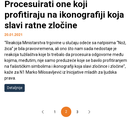
Procesuirati one koji
profitiraju na ikonografiji koja
slavi ratne zločine
20.01.2021
“Reakcija Ministarstva trgovine u slučaju odeće sa natpisima “Nož,
žica” je bila pravovremena, ali ono što nam sada nedostaje je
reakcija tužilaštva koje bi trebalo da procesuira odgovorne među
kojima, međutim, nije samo preduzeće koje se bavilo profitiranjem
na fašističkim simbolima i ikonografiji koja slavi zločince i zločine”,
kaže za N1 Marko Milosavljević iz Inicijative mladih za ljudska
prava.
Detaljnije
2
1
3