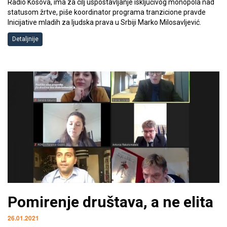
Radio Kosova, ima za cilj uspostavljanje isključivog monopola nad
statusom žrtve, piše koordinator programa tranzicione pravde
Inicijative mladih za ljudska prava u Srbiji Marko Milosavljević.
Detaljnije
Pomirenje društava, a ne elita
26.01.2021