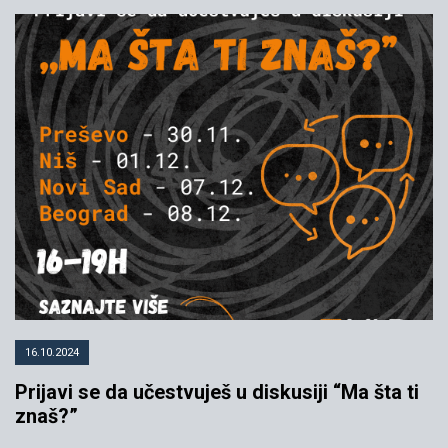
16.10.2024
Prijavi se da učestvuješ u diskusiji “Ma šta ti
znaš?”