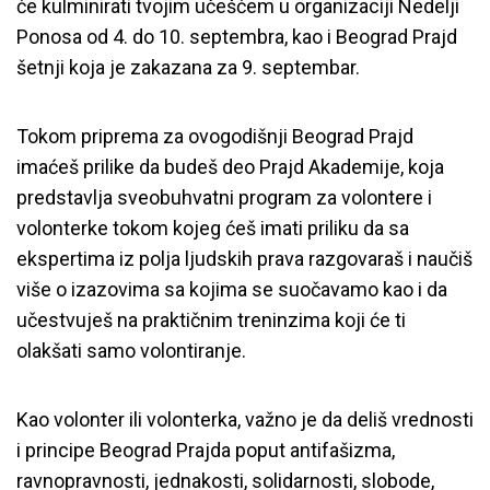
će kulminirati tvojim učešćem u organizaciji Nedelji
Ponosa od 4. do 10. septembra, kao i Beograd Prajd
šetnji koja je zakazana za 9. septembar.
Tokom priprema za ovogodišnji Beograd Prajd
imaćeš prilike da budeš deo Prajd Akademije, koja
predstavlja sveobuhvatni program za volontere i
volonterke tokom kojeg ćeš imati priliku da sa
ekspertima iz polja ljudskih prava razgovaraš i naučiš
više o izazovima sa kojima se suočavamo kao i da
učestvuješ na praktičnim treninzima koji će ti
olakšati samo volontiranje.
Kao volonter ili volonterka, važno je da deliš vrednosti
i principe Beograd Prajda poput antifašizma,
ravnopravnosti, jednakosti, solidarnosti, slobode,