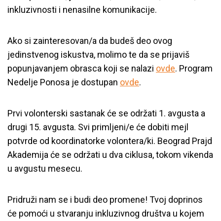
inkluzivnosti i nenasilne komunikacije.
Ako si zainteresovan/a da budeš deo ovog
jedinstvenog iskustva, molimo te da se prijaviš
popunjavanjem obrasca koji se nalazi
ovde
. Program
Nedelje Ponosa je dostupan
ovde
.
Prvi volonterski sastanak će se održati 1. avgusta a
drugi 15. avgusta. Svi primljeni/e će dobiti mejl
potvrde od koordinatorke volontera/ki. Beograd Prajd
Akademija će se održati u dva ciklusa, tokom vikenda
u avgustu mesecu.
Pridruži nam se i budi deo promene! Tvoj doprinos
će pomoći u stvaranju inkluzivnog društva u kojem