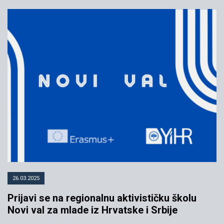
Budi deo promene: Prijavi se za
Beograd Prajd volonterski
program!
21.07.2023
YIHR
26.03.2025
Prijavi se na regionalnu aktivističku školu
Novi val za mlade iz Hrvatske i Srbije