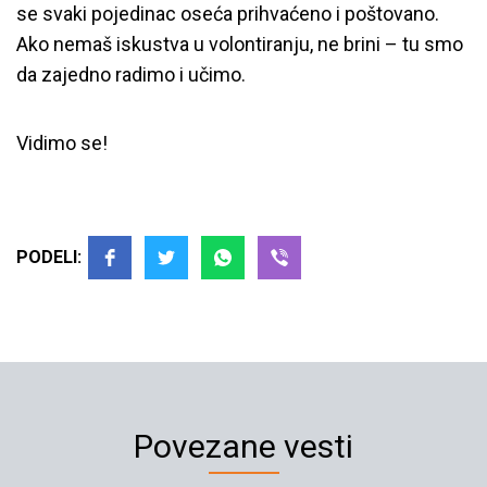
se svaki pojedinac oseća prihvaćeno i poštovano.
Ako nemaš iskustva u volontiranju, ne brini – tu smo
da zajedno radimo i učimo.
Vidimo se!
PODELI:
Povezane vesti