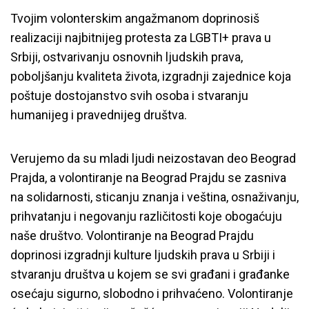
Tvojim volonterskim angažmanom doprinosiš
realizaciji najbitnijeg protesta za LGBTI+ prava u
Srbiji, ostvarivanju osnovnih ljudskih prava,
poboljšanju kvaliteta života, izgradnji zajednice koja
poštuje dostojanstvo svih osoba i stvaranju
humanijeg i pravednijeg društva.
Verujemo da su mladi ljudi neizostavan deo Beograd
Prajda, a volontiranje na Beograd Prajdu se zasniva
na solidarnosti, sticanju znanja i veština, osnaživanju,
prihvatanju i negovanju različitosti koje obogaćuju
naše društvo. Volontiranje na Beograd Prajdu
doprinosi izgradnji kulture ljudskih prava u Srbiji i
stvaranju društva u kojem se svi građani i građanke
osećaju sigurno, slobodno i prihvaćeno. Volontiranje