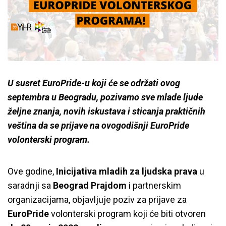
U susret EuroPride-u koji će se održati ovog
septembra u Beogradu, pozivamo sve mlade ljude
željne znanja, novih iskustava i sticanja praktičnih
veština da se prijave na ovogodišnji EuroPride
volonterski program.
Ove godine,
Inicijativa mladih za ljudska prava
u
saradnji sa
Beograd Prajdom
i partnerskim
organizacijama, objavljuje poziv za prijave za
EuroPride
volonterski program koji će biti otvoren