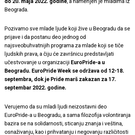
do 20. maja 2022. godine
, a namenjen je mladima iz
Beograda.
Pozivamo sve mlade ljude koji žive u Beogradu da se
prijave i da postanu deo jednog od
najsveobuhvatnijih programa za mlade koji se tiče
ljudskih prava, a čiju će završnicu predstavljati
učestvovanje u organizaciji
EuroPride-a u
Beogradu.
EuroPride Week se održava od 12-18.
septembra, dok je Pride marš zakazan za 17.
septembar 2022. godine.
Verujemo da su mladi ljudi neizostavni deo
EuroPride-a u Beogradu, a sama filozofija volontiranja
bazira se na solidarnosti, sticanju znanja i veština,
osnaživanju, kao i prihvatanju i negovanju različitosti