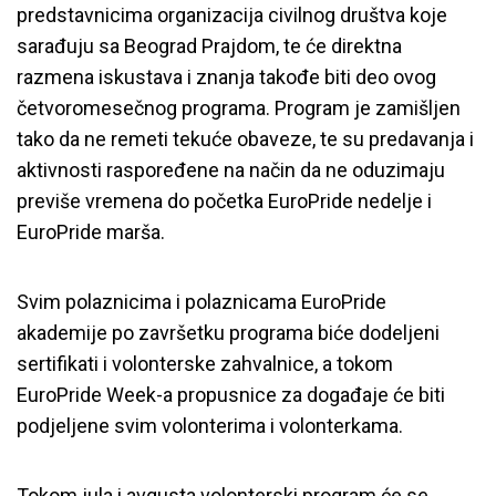
predstavnicima organizacija civilnog društva koje
sarađuju sa Beograd Prajdom, te će direktna
razmena iskustava i znanja takođe biti deo ovog
četvoromesečnog programa. Program je zamišljen
tako da ne remeti tekuće obaveze, te su predavanja i
aktivnosti raspoređene na način da ne oduzimaju
previše vremena do početka EuroPride nedelje i
EuroPride marša.
Svim polaznicima i polaznicama EuroPride
akademije po završetku programa biće dodeljeni
sertifikati i volonterske zahvalnice, a tokom
EuroPride Week-a propusnice za događaje će biti
podjeljene svim volonterima i volonterkama.
Tokom jula i avgusta volonterski program će se