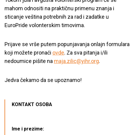
mahom odnositi na praktičnu primenu znanja i
sticanje veština potrebnih za rad i zadatke u
EuroPride volonterskim timovima.
Prijave se vrše putem popunjavanja onlajn formulara
koji možete pronaći
ovde
. Za sva pitanja i/ili
nedoumice pišite na
maja.zilic@yihr.org
.
Jedva čekamo da se upoznamo!
KONTAKT OSOBA
Ime i prezime: