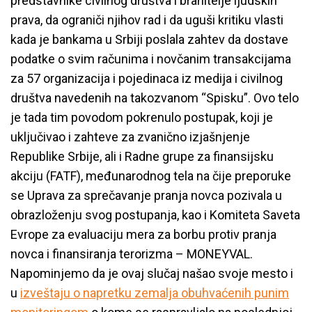
predstavnike civilnog društva i branitelje ljudskih
prava, da ograniči njihov rad i da uguši kritiku vlasti
kada je bankama u Srbiji poslala zahtev da dostave
podatke o svim računima i novčanim transakcijama
za 57 organizacija i pojedinaca iz medija i civilnog
društva navedenih na takozvanom “Spisku”. Ovo telo
je tada tim povodom pokrenulo postupak, koji je
uključivao i zahteve za zvanično izjašnjenje
Republike Srbije, ali i Radne grupe za finansijsku
akciju (FATF), međunarodnog tela na čije preporuke
se Uprava za sprečavanje pranja novca pozivala u
obrazloženju svog postupanja, kao i Komiteta Saveta
Evrope za evaluaciju mera za borbu protiv pranja
novca i finansiranja terorizma – MONEYVAL.
Napominjemo da je ovaj slučaj našao svoje mesto i
u
izveštaju o napretku zemalja obuhvaćenih punim