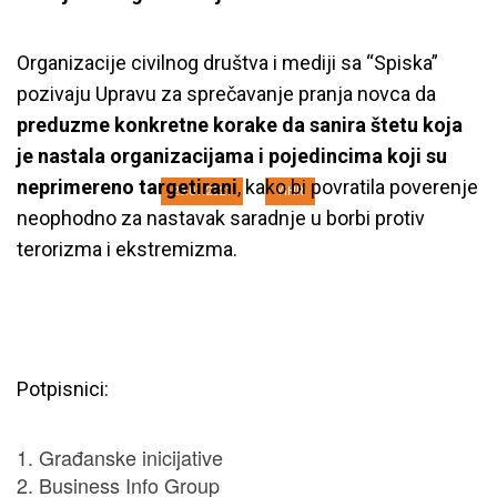
Civilno društvo i mediji traže hitno
Organizacije civilnog društva i mediji sa “Spiska”
izjašnjenje Uprave za sprečavanje
pozivaju Upravu za sprečavanje pranja novca da
pranja novca o nalazima FATF-a
preduzme konkretne korake da sanira štetu koja
je nastala organizacijama i pojedincima koji su
neprimereno targetirani
, kako bi povratila poverenje
29.01.2021
YIHR
neophodno za nastavak saradnje u borbi protiv
terorizma i ekstremizma.
Potpisnici:
Građanske inicijative
Business Info Group