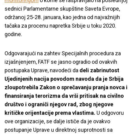
monitoringom
o kome se raspravljalo na poslednjoj
sednici Parlamentarne skupštine Saveta Evrope,
održanoj 25-28. januara, kao jedna od najvažnijih
tačaka za procenu napretka Srbije u toku 2020.
godine.
Odgovarajući na zahtev Specijalnih procedura za
izjašnjenjem, FATF se jasno ogradio od ovakvih
postupaka Uprave, navodeći da
deli zabrinutost
Ujedinjenih nacija povodom navoda da je Srbija
zloupotrebila Zakon o sprečavanju pranja novca i
finansiranja terorizma da vrši pritisak na civilno
društvo i ograniči njegov rad, zbog njegove
kritičke orijentacije prema vlastima.
U odgovoru
ove organizacije, se dalje ističe da je ovakvo
postupanje Uprave u direktnoj suprotnosti sa