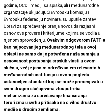
godine, OCD i mediji sa spiska, ali i međunarodne
organizacije uključujući Evropsku komisiju i
Evropsku federaciju novinara, su uputile zahtev
Upravi za sprečavanje pranja novca da razjasni
osnov ove provere i kriterijume kojima se vodila u
njenom sprovođenju.
Ovakvim odgovorom FATF-a
kao najpozvanijeg međunarodnog tela u ovoj
oblasti ne samo da je potvrđena naša sumnja u
osnovanost postupanja srpskih vlasti u ovom
slučaju, već je jasnim određivanjem relevantnih
međunarodnih institucija u ovom pogledu
ustanovljen standard koji se može primenjivati u
svim drugim slučajevima zloupotreba
mehanizama za sprečavanje finansiranja
terorizma u svrhu pritisaka na civilno društvo i
medije u drugim zemljama.