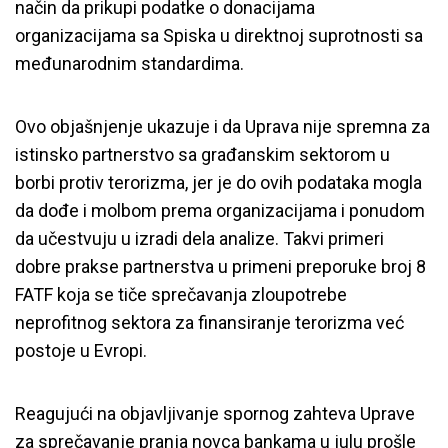
način da prikupi podatke o donacijama
organizacijama sa Spiska u direktnoj suprotnosti sa
međunarodnim standardima.
Ovo objašnjenje ukazuje i da Uprava nije spremna za
istinsko partnerstvo sa građanskim sektorom u
borbi protiv terorizma, jer je do ovih podataka mogla
da dođe i molbom prema organizacijama i ponudom
da učestvuju u izradi dela analize. Takvi primeri
dobre prakse partnerstva u primeni preporuke broj 8
FATF koja se tiče sprečavanja zloupotrebe
neprofitnog sektora za finansiranje terorizma već
postoje u Evropi.
Reagujući na objavljivanje spornog zahteva Uprave
za sprečavanje pranja novca bankama u julu prošle