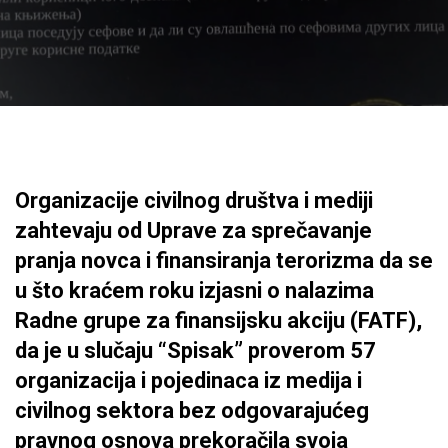
Organizacije civilnog društva i mediji
zahtevaju od Uprave za sprečavanje
pranja novca i finansiranja terorizma da se
u što kraćem roku izjasni o nalazima
Radne grupe za finansijsku akciju (FATF),
da je u slučaju “Spisak” proverom 57
organizacija i pojedinaca iz medija i
civilnog sektora bez odgovarajućeg
pravnog osnova prekoračila svoja