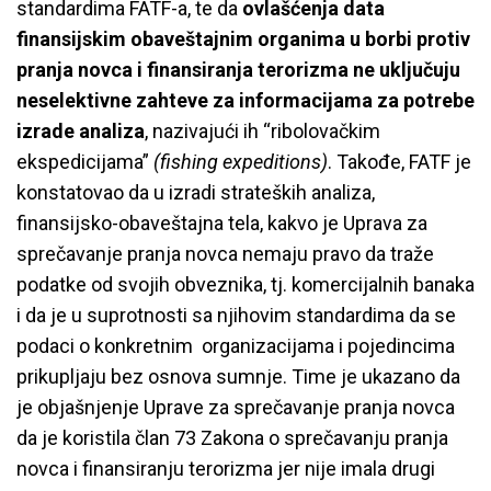
standardima FATF-a, te da
ovlašćenja data
finansijskim obaveštajnim organima u borbi protiv
pranja novca i finansiranja terorizma ne uključuju
neselektivne zahteve za informacijama za potrebe
izrade analiza
, nazivajući ih “ribolovačkim
ekspedicijama”
(fishing expeditions)
. Takođe, FATF je
konstatovao da u izradi strateških analiza,
finansijsko-obaveštajna tela, kakvo je Uprava za
sprečavanje pranja novca nemaju pravo da traže
podatke od svojih obveznika, tj. komercijalnih banaka
i da je u suprotnosti sa njihovim standardima da se
podaci o konkretnim organizacijama i pojedincima
prikupljaju bez osnova sumnje. Time je ukazano da
je objašnjenje Uprave za sprečavanje pranja novca
da je koristila član 73 Zakona o sprečavanju pranja
novca i finansiranju terorizma jer nije imala drugi