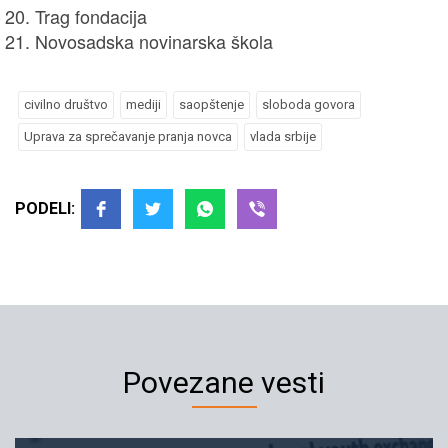
Trag fondacija
Novosadska novinarska škola
civilno društvo
mediji
saopštenje
sloboda govora
Uprava za sprečavanje pranja novca
vlada srbije
PODELI:
Povezane vesti