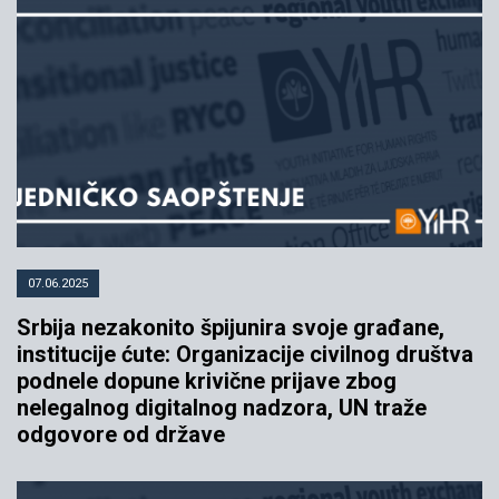
07.06.2025
Srbija nezakonito špijunira svoje građane,
institucije ćute: Organizacije civilnog društva
podnele dopune krivične prijave zbog
nelegalnog digitalnog nadzora, UN traže
odgovore od države