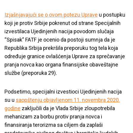
Izjašnjavajući se o ovom potezu Uprave
u postupku
koji je protiv Srbije pokrenut od strane Specijalnih
izvestilaca Ujedinjenih nacija povodom slučaja
“Spisak” FATF je ocenio da postoji sumnja da je
Republika Srbija prekršila preporuku tog tela koja
određuje granice ovlašćenja Uprave za sprečavanje
pranja novca kao organa finansijske obaveštajne
službe (preporuka 29).
Podsetimo, specijalni izvestioci Ujedinjenih nacija
su u
saopštenju objavljenom 11. novembra 2020.
godine
zaključili da je Vlada Srbije zloupotrebila
mehanizam za borbu protiv pranja novca i
finansiranja terorizma sa ciljem da zaplaši