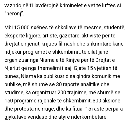
vazhdojnë t’i lavdërojnë kriminelet e vet të luftës si
“heronj”.
Mbi 15.000 nxënës të shkollave të mesme, studentë,
ekspertë ligjorë, artistë, gazetarë, aktivistë për të
drejtat e njeriut, krijues filmash dhe shkrimtarë kanë
ndjekur programet e shkëmbimit, të cilat janë
organizuar nga Nisma e të Rinjve për të Drejtat e
Njeriut që nga themelimi i saj. Gjatë 15 vjetësh të
punës, Nisma ka publikuar disa qindra komunikime
publike, më shumë se 30 raporte analitike dhe
studime, ka organizuar 200 trajnime, më shumë se
150 programe rajonale të shkëmbimit, 300 aksione
dhe protesta në rrugë, dhe ka fituar 15 raste përpara
gjykatave vendase dhe atyre ndërkombëtare.