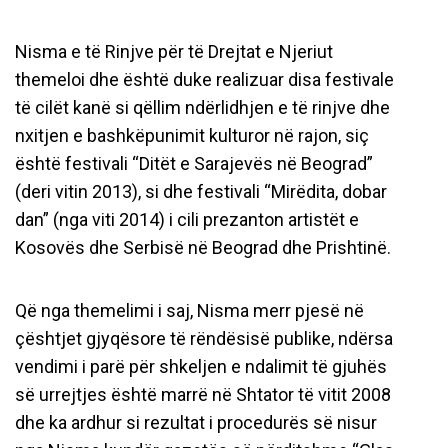
Nisma e të Rinjve për të Drejtat e Njeriut
themeloi dhe është duke realizuar disa festivale
të cilët kanë si qëllim ndërlidhjen e të rinjve dhe
nxitjen e bashkëpunimit kulturor në rajon, siç
është festivali “Ditët e Sarajevës në Beograd”
(deri vitin 2013), si dhe festivali “Mirëdita, dobar
dan” (nga viti 2014) i cili prezanton artistët e
Kosovës dhe Serbisë në Beograd dhe Prishtinë.
Që nga themelimi i saj, Nisma merr pjesë në
çështjet gjyqësore të rëndësisë publike, ndërsa
vendimi i parë për shkeljen e ndalimit të gjuhës
së urrejtjes është marrë në Shtator të vitit 2008
dhe ka ardhur si rezultat i procedurës së nisur