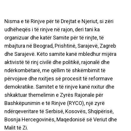
Nisma e të Rinjve për të Drejtat e Njeriut, si zëri
udhëheqës i të rinjve në rajon, deri tani ka
organizuar dhe katër Samite për të rinjte, të
mbajtura në Beograd, Prishtinë, Sarajevë, Zagreb
dhe Sarajevë. Këto samite kanë mbledhur mijëra
aktivistë të rinj civilë dhe politikë, rajonalë dhe
ndërkombëtarë, me qëllim të shkëmbimit të
përvojave dhe nxitjes së procesit të reformave
demokratike. Samitet e të rinjve kanë nxitur dhe
shkaktuar themelimin e Zyrës Rajonale për
Bashkëpunimin e të Rinjve (RYCO), një zyrë
ndërqeveritare të Serbisë, Kosovës, Shqipërisë,
Bosnja Hercegovinës, Maqedonisë së Veriut dhe
Malit të Zi.