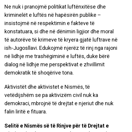
Ne nuk i pranojmë politikat luftënxitëse dhe
kriminelët e luftës në hapësirën publike –
insistojmë në respektimin e fakteve të
konstatuara, si dhe në dënimin ligjior dhe moral
të autorëve të krimeve të kryera gjatë luftrave në
ish-Jugosllavi. Edukojmë njerëz të rinj nga rajoni
në lidhje me trashëgiminë e luftës, duke bërë
dialog në lidhje me perspektivat e zhvillimit
demokratik të shoqërive tona.
Aktivistët dhe aktivistet e Nismës, të
vetëdijshëm se pa aktivizëm civil nuk ka
demokraci, mbrojnë të drejtat e njeriut dhe nuk
falin liritë e fituara.
Selitë e Nismës së të Rinjve për të Drejtat e