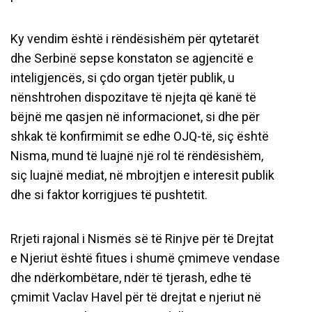
Ky vendim është i rëndësishëm për qytetarët
dhe Serbinë sepse konstaton se agjencitë e
inteligjencës, si çdo organ tjetër publik, u
nënshtrohen dispozitave të njejta që kanë të
bëjnë me qasjen në informacionet, si dhe për
shkak të konfirmimit se edhe OJQ-të, siç është
Nisma, mund të luajnë një rol të rëndësishëm,
siç luajnë mediat, në mbrojtjen e interesit publik
dhe si faktor korrigjues të pushtetit.
Rrjeti rajonal i Nismës së të Rinjve për të Drejtat
e Njeriut është fitues i shumë çmimeve vendase
dhe ndërkombëtare, ndër të tjerash, edhe të
çmimit Vaclav Havel për të drejtat e njeriut në