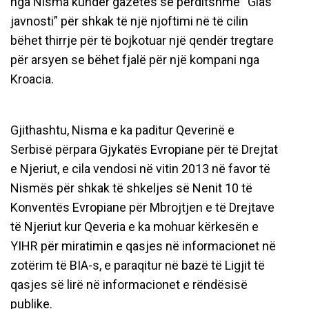
nga Nisma kundër gazetës së përditshme “Glas
javnosti” për shkak të një njoftimi në të cilin
bëhet thirrje për të bojkotuar një qendër tregtare
për arsyen se bëhet fjalë për një kompani nga
Kroacia.
Gjithashtu, Nisma e ka paditur Qeverinë e
Serbisë përpara Gjykatës Evropiane për të Drejtat
e Njeriut, e cila vendosi në vitin 2013 në favor të
Nismës për shkak të shkeljes së Nenit 10 të
Konventës Evropiane për Mbrojtjen e të Drejtave
të Njeriut kur Qeveria e ka mohuar kërkesën e
YIHR për miratimin e qasjes në informacionet në
zotërim të BIA-s, e paraqitur në bazë të Ligjit të
qasjes së lirë në informacionet e rëndësisë
publike.