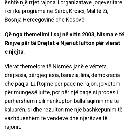
është një rrjet rajonal i organizatave joqeveritare
i cili ka programe në Serbi, Kroaci, Mal të Zi,
Bosnja Hercegovinë dhe Kosovë.
Që nga themelimi i saj në vitin 2003, Nisma e të
Rinjve për të Drejtat e Njeriut lufton për vlerat
e njëjta.
Vlerat themelore të Nismës janë e vërteta,
drejtësia, përgjegjësia, barazia, liria, demokracia
dhe paqja. Luftojmë për paqe në rajon, jo vetëm
për mungesë lufte, por për një paqe si proces i
përhershëm i cili nënkupton ballafaqimin me të
kaluarën, si dhe rezulton me një bashkëpunim të
vazhdueshëm të vendeve dhe njerëzve të
rajonit.