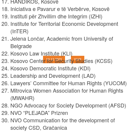
HANDIKOS, Kosovë
Iniciativa e Pavarur e të Verbërve, Kosovë
Instituti për Zhvillim dhe Integrim (IZHI)
Deklaratë e përbashkët e
Institute for Territorial Economic Development
(InTER)
pjesëtarëve të shoqërisë civile të
Jelena Lončar, Academic from University of
Kosovës dhe Serbisë
Belgrade
Kosovo Law Institute (KLI)
Kosovo Center for Security Studies (KCSS)
10.12.2021
YIHR
Kosovo Democratic Institute (KDI)
Leadership and Development (LAD)
Lawyers’ Committee for Human Rights (YUCOM)
Mitrovica Women Association for Human Rights
(MWAHR)
NGO Advocacy for Society Development (AFSD)
NVO “PLEJADA” Prizren
NVO Communication for the development of
society CSD, Gračanica