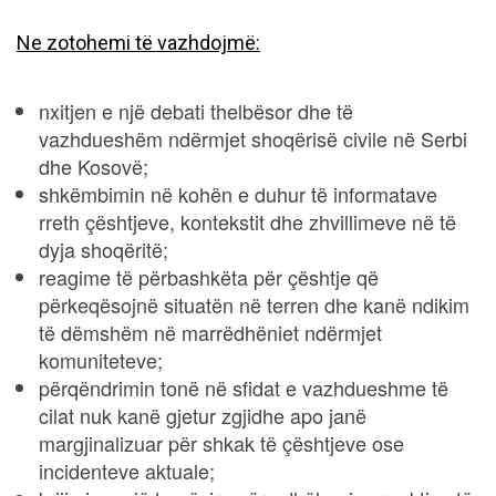
Ne zotohemi të vazhdojmë:
nxitjen e një debati thelbësor dhe të
vazhdueshëm ndërmjet shoqërisë civile në Serbi
dhe Kosovë;
shkëmbimin në kohën e duhur të informatave
rreth çështjeve, kontekstit dhe zhvillimeve në të
dyja shoqëritë;
reagime të përbashkëta për çështje që
përkeqësojnë situatën në terren dhe kanë ndikim
të dëmshëm në marrëdhëniet ndërmjet
komuniteteve;
përqëndrimin tonë në sfidat e vazhdueshme të
cilat nuk kanë gjetur zgjidhe apo janë
margjinalizuar për shkak të çështjeve ose
incidenteve aktuale;