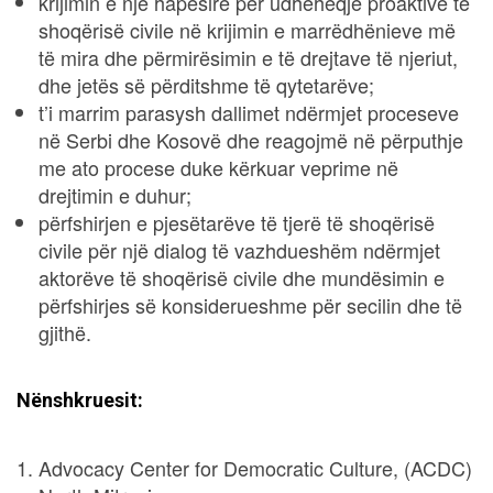
krijimin e një hapësire për udhëheqje proaktive të
shoqërisë civile në krijimin e marrëdhënieve më
të mira dhe përmirësimin e të drejtave të njeriut,
dhe jetës së përditshme të qytetarëve;
t’i marrim parasysh dallimet ndërmjet proceseve
në Serbi dhe Kosovë dhe reagojmë në përputhje
me ato procese duke kërkuar veprime në
drejtimin e duhur;
përfshirjen e pjesëtarëve të tjerë të shoqërisë
civile për një dialog të vazhdueshëm ndërmjet
aktorëve të shoqërisë civile dhe mundësimin e
përfshirjes së konsiderueshme për secilin dhe të
gjithë.
Nënshkruesit:
Advocacy Center for Democratic Culture, (ACDC)