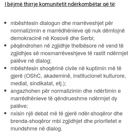
I bëjmë thirrje komunitetit ndërkombëtar që të
:
mbështesin dialogun dhe marrëveshjet për
normalizimin e marrëdhënieve që nuk dëmtojnë
demokracinë në Kosovë dhe Serbi;
pëqëndrohen në zgjidhje thelbësore në vend të
zgjidhjes së mosmarrëveshjeve të rastit ndërmjet
palëve në dialog;
mbështesin shoqërinë civile në kuptimin më të
gjerë (OShC, akademinë, institucionet kulturore,
mediat, sindikatat, etj.);
angazhohen për normalizimin dhe ndërtimin e
marrëdhënieve të qëndrueshme ndërmjet dy
palëve;
nxisin një debat më të gjerë ndër-shoqëror dhe
brenda-shoqëror mbi zgjidhjet dhe prioritetet e
mundshme në dialog.