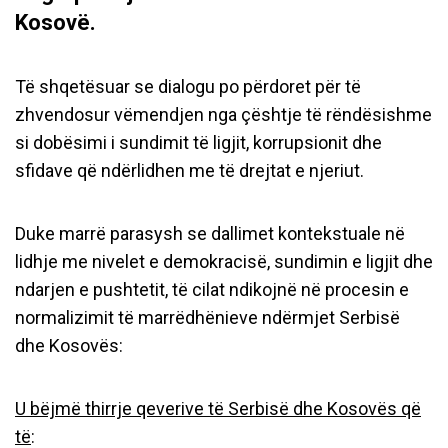
Kosovë.
Të shqetësuar se dialogu po përdoret për të
zhvendosur vëmendjen nga çështje të rëndësishme
si dobësimi i sundimit të ligjit, korrupsionit dhe
sfidave që ndërlidhen me të drejtat e njeriut.
Duke marrë parasysh se dallimet kontekstuale në
lidhje me nivelet e demokracisë, sundimin e ligjit dhe
ndarjen e pushtetit, të cilat ndikojnë në procesin e
normalizimit të marrëdhënieve ndërmjet Serbisë
dhe Kosovës:
U bëjmë thirrje qeverive të Serbisë dhe Kosovës që
të
: