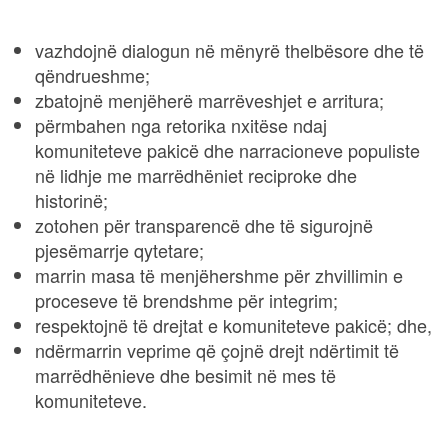
vazhdojnë dialogun në mënyrë thelbësore dhe të
qëndrueshme;
zbatojnë menjëherë marrëveshjet e arritura;
përmbahen nga retorika nxitëse ndaj
komuniteteve pakicë dhe narracioneve populiste
në lidhje me marrëdhëniet reciproke dhe
historinë;
zotohen për transparencë dhe të sigurojnë
pjesëmarrje qytetare;
marrin masa të menjëhershme për zhvillimin e
proceseve të brendshme për integrim;
respektojnë të drejtat e komuniteteve pakicë; dhe,
ndërmarrin veprime që çojnë drejt ndërtimit të
marrëdhënieve dhe besimit në mes të
komuniteteve.