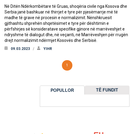
Në Ditën Ndërkombëtare të Gruas, shoqëria civile nga Kosova dhe
Serbia janë bashkuar në thirrjet e tyre për pjesëmarrje më të
madhe të grave në procesin e normalizimit. Nënshkruesit
gjithashtu shprehën shqetësimet e tyre për dështimin e
përfshirjes së konsideratave specifike gjinore në marrëveshjet e
ndryshme të dialogut dhe, në veçanti, në Marrëveshjen për rrugën
drejt normalizimit ndërmjet Kosovës dhe Serbisë.
09.03.2023
YIHR
1
TË FUNDIT
POPULLOR