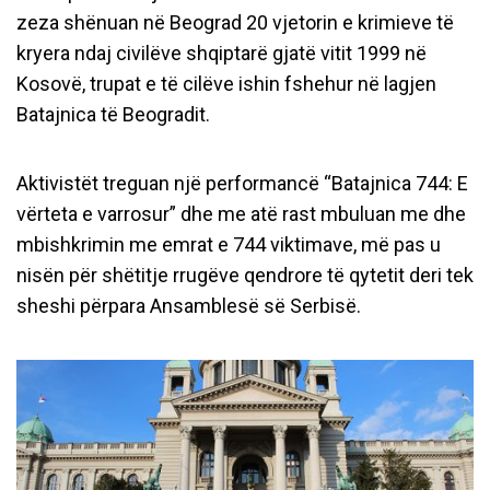
zeza shënuan në Beograd 20 vjetorin e krimieve të
kryera ndaj civilëve shqiptarë gjatë vitit 1999 në
Kosovë, trupat e të cilëve ishin fshehur në lagjen
Batajnica të Beogradit.
Aktivistët treguan një performancë “Batajnica 744: E
vërteta e varrosur” dhe me atë rast mbuluan me dhe
mbishkrimin me emrat e 744 viktimave, më pas u
nisën për shëtitje rrugëve qendrore të qytetit deri tek
sheshi përpara Ansamblesë së Serbisë.