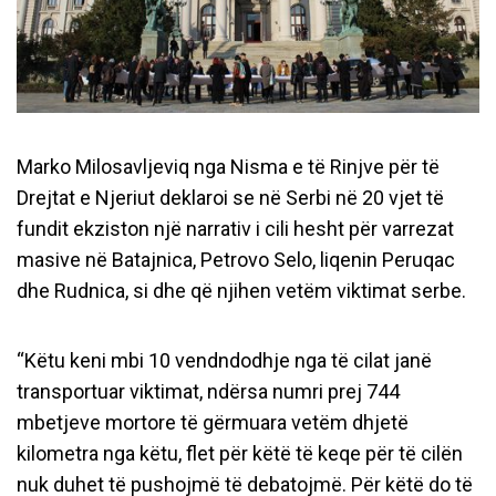
Marko Milosavljeviq nga Nisma e të Rinjve për të
Drejtat e Njeriut deklaroi se në Serbi në 20 vjet të
fundit ekziston një narrativ i cili hesht për varrezat
masive në Batajnica, Petrovo Selo, liqenin Peruqac
dhe Rudnica, si dhe që njihen vetëm viktimat serbe.
“Këtu keni mbi 10 vendndodhje nga të cilat janë
transportuar viktimat, ndërsa numri prej 744
mbetjeve mortore të gërmuara vetëm dhjetë
kilometra nga këtu, flet për këtë të keqe për të cilën
nuk duhet të pushojmë të debatojmë. Për këtë do të