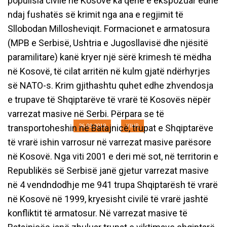
popullsia civile në Kosovë ka qenë e ekspozuar edhe
ndaj fushatës së krimit nga ana e regjimit të
Sllobodan Millosheviqit. Formacionet e armatosura
(MPB e Serbisë, Ushtria e Jugosllavisë dhe njësitë
paramilitare) kanë kryer një sërë krimesh të mëdha
në Kosovë, të cilat arritën në kulm gjatë ndërhyrjes
Shënohet 20-vjetori i krimeve
së NATO-s. Krim gjithashtu quhet edhe zhvendosja
ndaj civilëve shqiptarë në Kosovë
e trupave të Shqiptarëve të vrarë të Kosovës nëpër
varrezat masive në Serbi. Përpara se të
transportoheshin në Batajnicë, trupat e Shqiptarëve
26.03.2019
YIHR
të vrarë ishin varrosur në varrezat masive parësore
në Kosovë. Nga viti 2001 e deri më sot, në territorin e
Republikës së Serbisë janë gjetur varrezat masive
në 4 vendndodhje me 941 trupa Shqiptarësh të vrarë
në Kosovë në 1999, kryesisht civilë të vrarë jashtë
konfliktit të armatosur. Në varrezat masive të