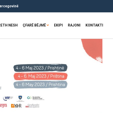
ercegovinë
RETH NESH
ÇFARË BËJMË
EKIPI
RAJONI
KONTAKTI