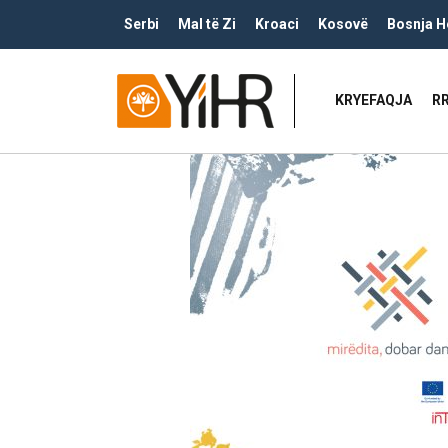
Serbi
Mal të Zi
Kroaci
Kosovë
Bosnja H
KRYEFAQJA
R