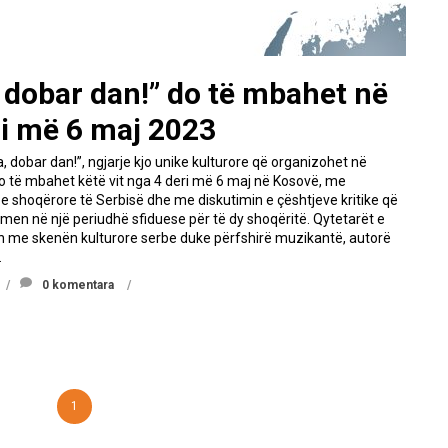
, dobar dan!” do të mbahet në
ri më 6 maj 2023
dita, dobar dan!”, ngjarje kjo unike kulturore që organizohet në
do të mbahet këtë vit nga 4 deri më 6 maj në Kosovë, me
, e shoqërore të Serbisë dhe me diskutimin e çështjeve kritike që
men në një periudhë sfiduese për të dy shoqëritë. Qytetarët e
en me skenën kulturore serbe duke përfshirë muzikantë, autorë
.
0 komentara
1